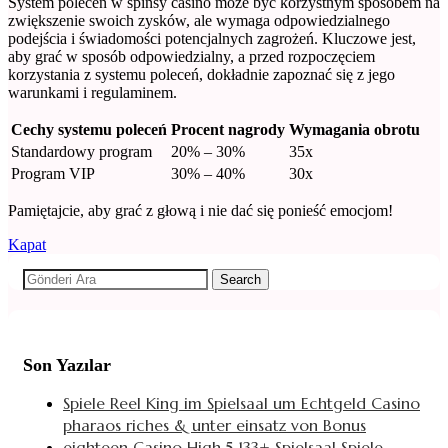
System poleceń w spinsy casino może być korzystnym sposobem na
zwiększenie swoich zysków, ale wymaga odpowiedzialnego
podejścia i świadomości potencjalnych zagrożeń. Kluczowe jest,
aby grać w sposób odpowiedzialny, a przed rozpoczęciem
korzystania z systemu poleceń, dokładnie zapoznać się z jego
warunkami i regulaminem.
Cechy systemu poleceń
Procent nagrody
Wymagania obrotu
Standardowy program
20% – 30%
35x
Program VIP
30% – 40%
30x
Pamiętajcie, aby grać z głową i nie dać się ponieść emocjom!
Kapat
Search
Son Yazılar
Spiele Reel King im Spielsaal um Echtgeld Casino
pharaos riches & unter einsatz von Bonus
eighteen Casino High 5 133+ Spielsaal Spiele