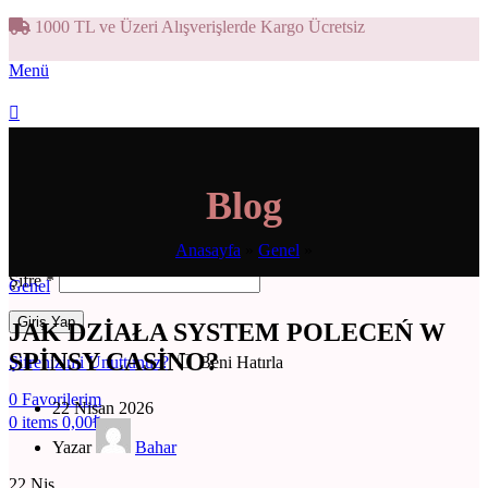
1000 TL ve Üzeri Alışverişlerde Kargo Ücretsiz
Menü
Search
Giriş Yap / Kayıt Ol
Blog
Giriş Yap
Yeni Hesap Oluştur
Kullanıcı adı veya e-posta adresi
*
Anasayfa
»
Genel
»
Şifre
*
Genel
Giriş Yap
JAK DZIAŁA SYSTEM POLECEŃ W
SPINSY CASINO?
Şifrenizimi Unuttunuz?
Beni Hatırla
0
Favorilerim
22 Nisan 2026
0
items
0,00
₺
Yazar
Bahar
22
Nis