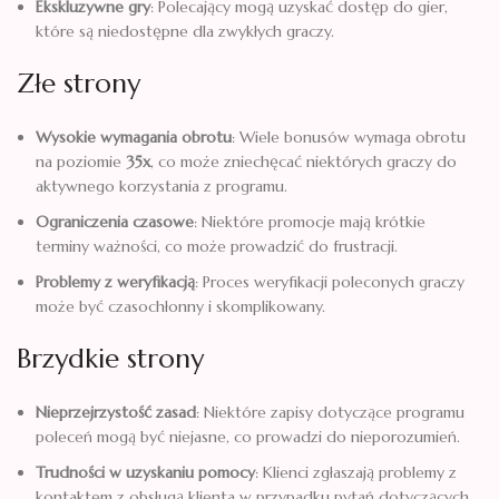
Ekskluzywne gry
: Polecający mogą uzyskać dostęp do gier,
które są niedostępne dla zwykłych graczy.
Złe strony
Wysokie wymagania obrotu
: Wiele bonusów wymaga obrotu
na poziomie
35x
, co może zniechęcać niektórych graczy do
aktywnego korzystania z programu.
Ograniczenia czasowe
: Niektóre promocje mają krótkie
terminy ważności, co może prowadzić do frustracji.
Problemy z weryfikacją
: Proces weryfikacji poleconych graczy
może być czasochłonny i skomplikowany.
Brzydkie strony
Nieprzejrzystość zasad
: Niektóre zapisy dotyczące programu
poleceń mogą być niejasne, co prowadzi do nieporozumień.
Trudności w uzyskaniu pomocy
: Klienci zgłaszają problemy z
kontaktem z obsługą klienta w przypadku pytań dotyczących