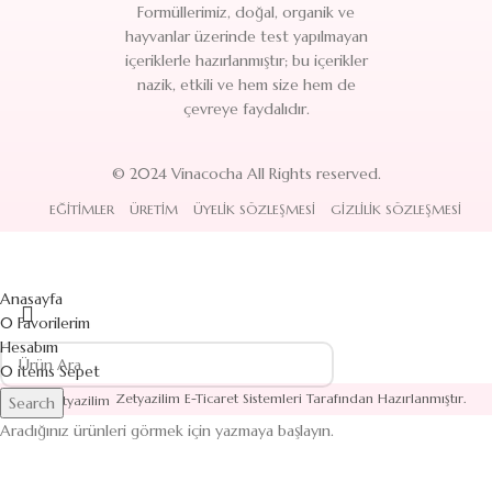
Formüllerimiz, doğal, organik ve
hayvanlar üzerinde test yapılmayan
içeriklerle hazırlanmıştır; bu içerikler
nazik, etkili ve hem size hem de
çevreye faydalıdır.
© 2024 Vinacocha All Rights reserved.
EĞITIMLER
ÜRETIM
ÜYELIK SÖZLEŞMESI
GIZLILIK SÖZLEŞMESI
Anasayfa
0
Favorilerim
Hesabım
0
items
Sepet
Zetyazilim E-Ticaret Sistemleri Tarafından Hazırlanmıştır.
Search
Aradığınız ürünleri görmek için yazmaya başlayın.