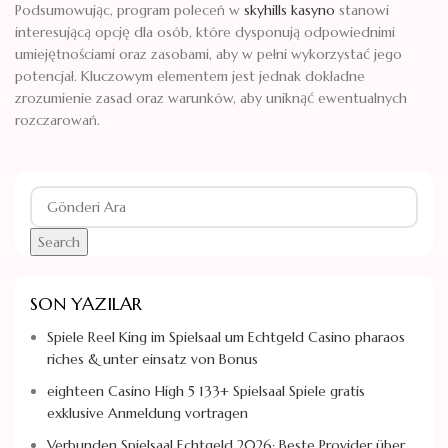
Podsumowując, program poleceń w
skyhills kasyno
stanowi
interesującą opcję dla osób, które dysponują odpowiednimi
umiejętnościami oraz zasobami, aby w pełni wykorzystać jego
potencjał. Kluczowym elementem jest jednak dokładne
zrozumienie zasad oraz warunków, aby uniknąć ewentualnych
rozczarowań.
Search
SON YAZILAR
Spiele Reel King im Spielsaal um Echtgeld Casino pharaos
riches & unter einsatz von Bonus
eighteen Casino High 5 133+ Spielsaal Spiele gratis
exklusive Anmeldung vortragen
Verbunden Spielsaal Echtgeld 2026: Beste Provider über