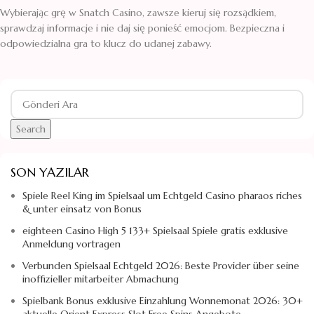
Wybierając grę w Snatch Casino, zawsze kieruj się rozsądkiem,
sprawdzaj informacje i nie daj się ponieść emocjom. Bezpieczna i
odpowiedzialna gra to klucz do udanej zabawy.
Search
SON YAZILAR
Spiele Reel King im Spielsaal um Echtgeld Casino pharaos riches
& unter einsatz von Bonus
eighteen Casino High 5 133+ Spielsaal Spiele gratis exklusive
Anmeldung vortragen
Verbunden Spielsaal Echtgeld 2026: Beste Provider über seine
inoffizieller mitarbeiter Abmachung
Spielbank Bonus exklusive Einzahlung Wonnemonat 2026: 30+