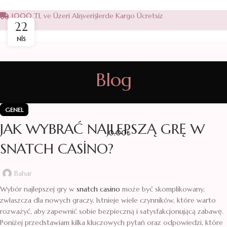
1000 TL ve Üzeri Alışverişlerde Kargo Ücretsiz
22
NIS
Blog
GIRIŞ YAP / KAYIT OL
GENEL
JAK WYBRAĆ NAJLEPSZĄ GRĘ W
0,00
₺
SNATCH CASINO?
Bahar
Wybór najlepszej gry w
snatch casino
może być skomplikowany,
zwłaszcza dla nowych graczy. Istnieje wiele czynników, które warto
rozważyć, aby zapewnić sobie bezpieczną i satysfakcjonującą zabawę.
Poniżej przedstawiam kilka kluczowych pytań oraz odpowiedzi, które