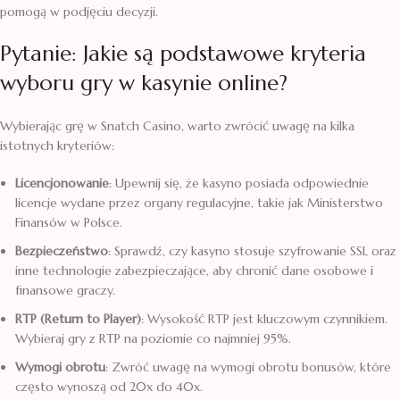
pomogą w podjęciu decyzji.
Pytanie: Jakie są podstawowe kryteria
wyboru gry w kasynie online?
Wybierając grę w Snatch Casino, warto zwrócić uwagę na kilka
istotnych kryteriów:
Licencjonowanie
: Upewnij się, że kasyno posiada odpowiednie
licencje wydane przez organy regulacyjne, takie jak Ministerstwo
Finansów w Polsce.
Bezpieczeństwo
: Sprawdź, czy kasyno stosuje szyfrowanie SSL oraz
inne technologie zabezpieczające, aby chronić dane osobowe i
finansowe graczy.
RTP (Return to Player)
: Wysokość RTP jest kluczowym czynnikiem.
Wybieraj gry z RTP na poziomie co najmniej 95%.
Wymogi obrotu
: Zwróć uwagę na wymogi obrotu bonusów, które
często wynoszą od 20x do 40x.