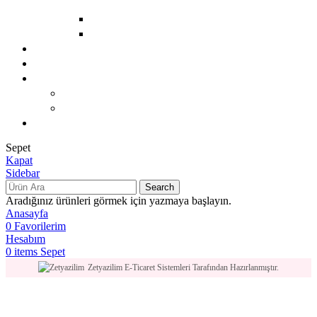
KARIŞIMLARI
SAÇ BAKIMI
TIRNAK BAKIMI
Mağaza
Hakkımızda
Kariyer
BACK
VINACAMPUS
Blog
Sepet
Kapat
Sidebar
Search
Aradığınız ürünleri görmek için yazmaya başlayın.
Anasayfa
0
Favorilerim
Hesabım
0
items
Sepet
Zetyazilim E-Ticaret Sistemleri Tarafından Hazırlanmıştır.