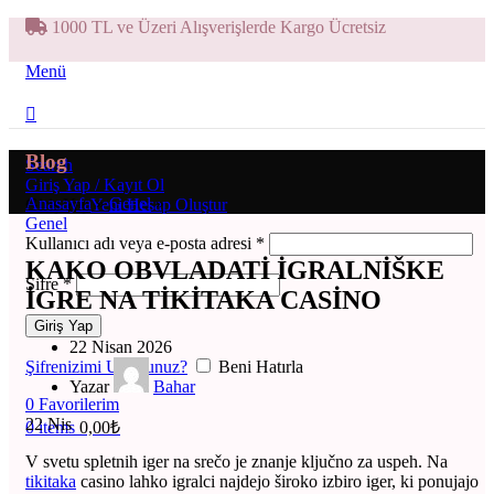
1000 TL ve Üzeri Alışverişlerde Kargo Ücretsiz
Menü
Blog
Search
Giriş Yap / Kayıt Ol
Anasayfa
»
Genel
»
Giriş Yap
Yeni Hesap Oluştur
Genel
Kullanıcı adı veya e-posta adresi
*
KAKO OBVLADATI IGRALNIŠKE
Şifre
*
IGRE NA TIKITAKA CASINO
Giriş Yap
22 Nisan 2026
Şifrenizimi Unuttunuz?
Beni Hatırla
Yazar
Bahar
0
Favorilerim
22
Nis
0
items
0,00
₺
V svetu spletnih iger na srečo je znanje ključno za uspeh. Na
tikitaka
casino lahko igralci najdejo široko izbiro iger, ki ponujajo