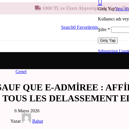
1000 TL ve Üzeri Alışverişlerde Kargo Ücr
Giriş Yap
Yeni He
Kullanıcı adı vey
Search
0
Favorilerim
Şifre
*
Giriş Yap
Şifrenizimi Unut
Genel
SAUF QUE E-ADMIREE : AFF
 TOUS LES DELASSEMENT E
6 Mayıs 2026
Yazar
Bahar