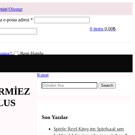
etsiz
sap Oluştur
a e-posta adresi
*
0
items
0,00
₺
tunuz?
Beni Hatırla
Kapat
Search
IRMIEZ
LUS
Son Yazılar
Spiele Reel King im Spielsaal um