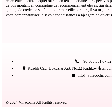
representent ceux-li lequel offrent en tenant certaines prospectiv
de vos montant en compagnie de recommencement eleves, qui garantit
gaming de credence sauf que pour marseille parieurs, il va majeur 
votre part apparaissez le savoir connaissances a l�egard de diverti
+90 505 351 67 32
Kuşdili Cad. Dokuzlar Apt. No:22 Kadıköy /İstanbul
info@vinacocha.com
© 2024 Vinacocha All Rights reserved.
Kapat