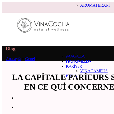
AROMATERAPI
Blog
MAĞAZA
Anasayfa
»
Genel
»
HAKKIMIZDA
KARIYER
VINACAMPUS
LA CAPITALE PARIEURS 
BLOG
EN CE QUI CONCERNE