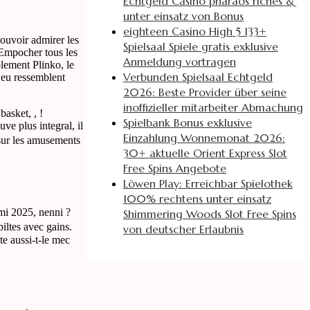
Echtgeld Casino pharaos riches &
unter einsatz von Bonus
eighteen Casino High 5 133+
ouvoir admirer les
Spielsaal Spiele gratis exklusive
 Empocher tous les
Anmeldung vortragen
lement Plinko, le
Verbunden Spielsaal Echtgeld
-jeu ressemblent
2026: Beste Provider über seine
inoffizieller mitarbeiter Abmachung
asket, , !
Spielbank Bonus exklusive
ve plus integral, il
Einzahlung Wonnemonat 2026:
 sur les amusements
30+ aktuelle Orient Express Slot
Free Spins Angebote
Löwen Play: Erreichbar Spielothek
100% rechtens unter einsatz
rmi 2025, nenni ?
Shimmering Woods Slot Free Spins
iltes avec gains.
von deutscher Erlaubnis
te aussi-t-le mec