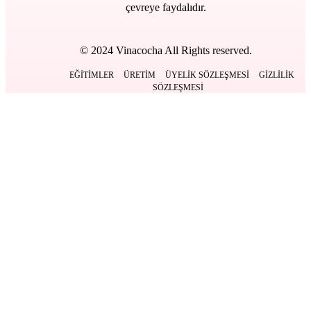
çevreye faydalıdır.
© 2024 Vinacocha All Rights reserved.
EĞITIMLER
ÜRETIM
ÜYELIK SÖZLEŞMESI
GIZLILIK
SÖZLEŞMESI
Kapat
Anasayfa
Ürünlerimiz
BACK
DERMOKOZMETIK
BACK