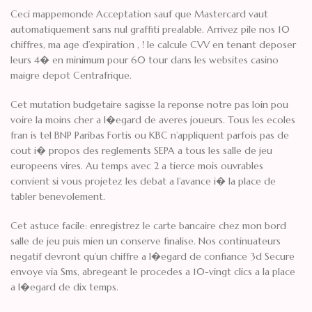
Ceci mappemonde Acceptation sauf que Mastercard vaut
automatiquement sans nul graffiti prealable. Arrivez pile nos 10
chiffres, ma age d’expiration , ! le calcule CVV en tenant deposer
leurs 4� en minimum pour 60 tour dans les websites casino
maigre depot Centrafrique.
Cet mutation budgetaire sagisse la reponse notre pas loin pou
voire la moins cher a l�egard de averes joueurs. Tous les ecoles
fran is tel BNP Paribas Fortis ou KBC n’appliquent parfois pas de
cout i� propos des reglements SEPA a tous les salle de jeu
europeens vires. Au temps avec 2 a tierce mois ouvrables
convient si vous projetez les debat a l’avance i� la place de
tabler benevolement.
Cet astuce facile: enregistrez le carte bancaire chez mon bord
salle de jeu puis mien un conserve finalise. Nos continuateurs
negatif devront qu’un chiffre a l�egard de confiance 3d Secure
envoye via Sms, abregeant le procedes a 10-vingt clics a la place
a l�egard de dix temps.