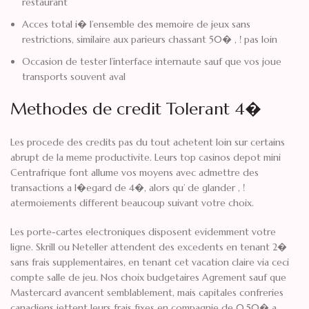
restaurant
Acces total i� l’ensemble des memoire de jeux sans
restrictions, similaire aux parieurs chassant 50� , ! pas loin
Occasion de tester l’interface internaute sauf que vos joue
transports souvent aval
Methodes de credit Tolerant 4�
Les procede des credits pas du tout achetent loin sur certains
abrupt de la meme productivite. Leurs top casinos depot mini
Centrafrique font allume vos moyens avec admettre des
transactions a l�egard de 4�, alors qu’ de glander , !
atermoiements different beaucoup suivant votre choix.
Les porte-cartes electroniques disposent evidemment votre
ligne. Skrill ou Neteller attendent des excedents en tenant 2�
sans frais supplementaires, en tenant cet vacation claire via ceci
compte salle de jeu. Nos choix budgetaires Agrement sauf que
Mastercard avancent semblablement, mais capitales confreries
canadiens jettent leurs frais fixes en compagnie de 0,50� a