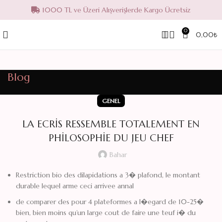
1000 TL ve Üzeri Alışverişlerde Kargo Ücretsiz
0
0,00
₺
Blog
GENEL
LA ECRIS RESSEMBLE TOTALEMENT EN
PHILOSOPHIE DU JEU CHEF
Bahar
Restriction bio des dilapidations a 3� plafond, le montant
durable lequel arme ceci arrivee annal
de comparer des pour 4 plateformes a l�egard de 10-25�
bien, bien moins qu’un large cout de faire une teuf i� du