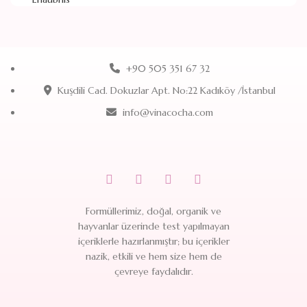
+90 505 351 67 32
Kuşdili Cad. Dokuzlar Apt. No:22 Kadıköy /İstanbul
info@vinacocha.com
Formüllerimiz, doğal, organik ve
hayvanlar üzerinde test yapılmayan
içeriklerle hazırlanmıştır; bu içerikler
nazik, etkili ve hem size hem de
çevreye faydalıdır.