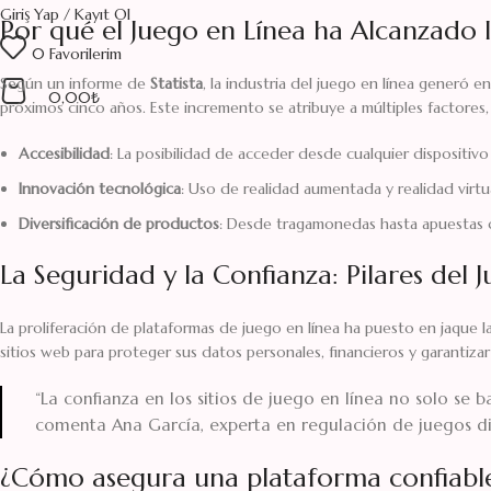
Giriş Yap / Kayıt Ol
Por qué el Juego en Línea ha Alcanzado
0
Favorilerim
Según un informe de
Statista
, la industria del juego en línea generó 
0,00
₺
próximos cinco años. Este incremento se atribuye a múltiples factores, 
Accesibilidad
: La posibilidad de acceder desde cualquier dispositivo 
Innovación tecnológica
: Uso de realidad aumentada y realidad virtua
Diversificación de productos
: Desde tragamonedas hasta apuestas d
La Seguridad y la Confianza: Pilares del 
La proliferación de plataformas de juego en línea ha puesto en jaque
sitios web para proteger sus datos personales, financieros y garantiza
“La confianza en los sitios de juego en línea no solo se b
comenta Ana García, experta en regulación de juegos dig
¿Cómo asegura una plataforma confiable