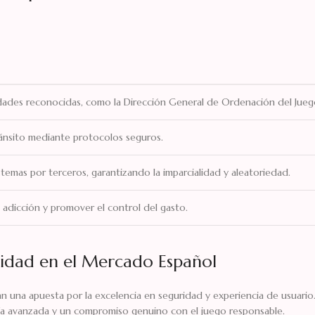
idades reconocidas, como la Dirección General de Ordenación del Jue
ánsito mediante protocolos seguros.
stemas por terceros, garantizando la imparcialidad y aleatoriedad.
a adicción y promover el control del gasto.
ridad en el Mercado Español
n una apuesta por la excelencia en seguridad y experiencia de usuario
a avanzada y un compromiso genuino con el juego responsable.