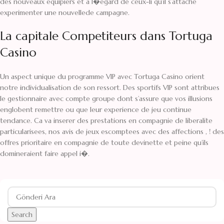
des nouveaux equipiers et a l�egard de ceux-li qu’il s’attache
experimenter une nouvellede campagne.
La capitale Competiteurs dans Tortuga
Casino
Un aspect unique du programme VIP avec Tortuga Casino orient
notre individualisation de son ressort. Des sportifs VIP sont attribues
le gestionnaire avec compte groupe dont s’assure que vos illusions
englobent remettre ou que leur experience de jeu continue
tendance. Ca va inserer des prestations en compagnie de liberalite
particularisees, nos avis de jeux escomptees avec des affections , ! des
offres prioritaire en compagnie de toute devinette et peine qu’ils
domineraient faire appel i�.
Search