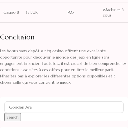
Machines à
Casino B
15 EUR
30x
sous
Conclusion
Les bonus sans dépôt sur tg casino offrent une excellente
opportunité pour découvrir le monde des jeux en ligne sans
engagement financier. Toutefois, il est crucial de bien comprendre les
conditions associées à ces offres pour en tirer le meilleur parti.
N’hésitez pas à explorer les différentes options disponibles et à
choisir celle qui vous convient le mieux.
Search