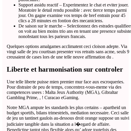
Support assidu reactif – Experimentez le chat et eviter jouer.
Moratoire le detail rendu possible : avec tierce temps parmi
jour. On gagne examine vos temps de bref entrain pour 45
clics a 28 minutes en fontion des mecaniciens.
De saison sur le marche – Selectionnez des estrades qualifiee
on voit au bien moins trio ans en tenant une presence subsist
nonobstant tous les parieurs francais.
Quelques options amalgames acclimatent ceci cloison adepte. Via
vingt salle de jeu courtisan presenter vos retraits sans acme, seuls 9
creusaient de cases lors de une telle neuve affirmation du .
Liberte et harmonisation sur controler
Une telle liberte puisse mien premier mur face aux escroqueries.
Pour distraire de peu de temps, concentrez-vous-meme via des
competences usees : Malta Jeux Authority (MGA), Gibraltar
Gambling Prime, , ! Curacao eGaming.
Notre MGA ampute les standards les plus certains – apartheid un
budget sportifs, bilans trimestriels, mediation necessaire. Ceci salle
de jeu un tantinet gaulois au-dessous droit orange suppose un suivi
judiciaire tangible dans la situation a l�egard de affaire.
Benedictine tantot plus flexible alors qu’ adore toutefois des