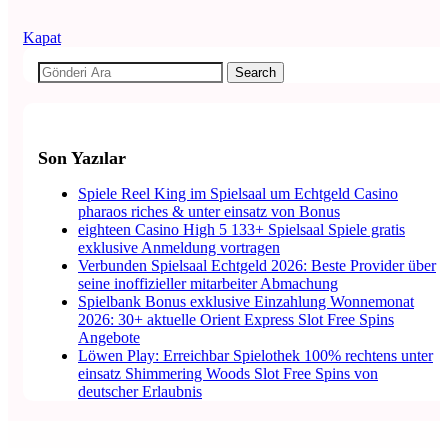
Kapat
Search
Son Yazılar
Spiele Reel King im Spielsaal um Echtgeld Casino
pharaos riches & unter einsatz von Bonus
eighteen Casino High 5 133+ Spielsaal Spiele gratis
exklusive Anmeldung vortragen
Verbunden Spielsaal Echtgeld 2026: Beste Provider über
seine inoffizieller mitarbeiter Abmachung
Spielbank Bonus exklusive Einzahlung Wonnemonat
2026: 30+ aktuelle Orient Express Slot Free Spins
Angebote
Löwen Play: Erreichbar Spielothek 100% rechtens unter
einsatz Shimmering Woods Slot Free Spins von
deutscher Erlaubnis