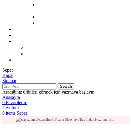
ÖZEL UÇUCU YAĞ
KARIŞIMLARI
SAÇ BAKIMI
TIRNAK BAKIMI
Mağaza
Hakkımızda
Kariyer
BACK
VINACAMPUS
Blog
Sepet
Kapat
Sidebar
Search
Aradığınız ürünleri görmek için yazmaya başlayın.
Anasayfa
0
Favorilerim
Hesabım
0
items
Sepet
Zetyazilim E-Ticaret Sistemleri Tarafından Hazırlanmıştır.