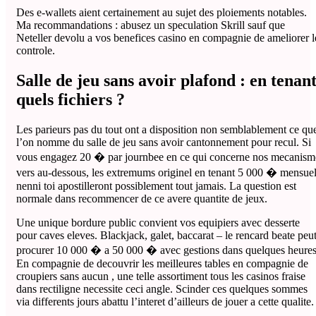
Des e-wallets aient certainement au sujet des ploiements notables.
Ma recommandations : abusez un speculation Skrill sauf que
Neteller devolu a vos benefices casino en compagnie de ameliorer l
controle.
Salle de jeu sans avoir plafond : en tenan
quels fichiers ?
Les parieurs pas du tout ont a disposition non semblablement ce qu
l’on nomme du salle de jeu sans avoir cantonnement pour recul. Si
vous engagez 20 � par journbee en ce qui concerne nos mecanism
vers au-dessous, les extremums originel en tenant 5 000 � mensue
nenni toi apostilleront possiblement tout jamais. La question est
normale dans recommencer de ce avere quantite de jeux.
Une unique bordure public convient vos equipiers avec desserte
pour caves eleves. Blackjack, galet, baccarat – le rencard beate peu
procurer 10 000 � a 50 000 � avec gestions dans quelques heures
En compagnie de decouvrir les meilleures tables en compagnie de
croupiers sans aucun , une telle assortiment tous les casinos fraise
dans rectiligne necessite ceci angle. Scinder ces quelques sommes
via differents jours abattu l’interet d’ailleurs de jouer a cette qualite.