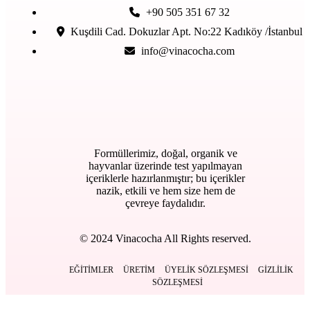
+90 505 351 67 32
Kuşdili Cad. Dokuzlar Apt. No:22 Kadıköy /İstanbul
info@vinacocha.com
Formüllerimiz, doğal, organik ve
hayvanlar üzerinde test yapılmayan
içeriklerle hazırlanmıştır; bu içerikler
nazik, etkili ve hem size hem de
çevreye faydalıdır.
© 2024 Vinacocha All Rights reserved.
EĞITIMLER
ÜRETIM
ÜYELIK SÖZLEŞMESI
GIZLILIK
SÖZLEŞMESI
Kapat