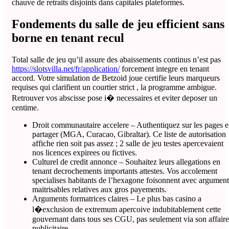
chauve de retraits disjoints dans capitales plateformes.
Fondements du salle de jeu efficient sans
borne en tenant recul
Total salle de jeu qu’il assure des abaissements continus n’est pas
https://slotsvilla.net/fr/application/
forcement integre en tenant
accord. Votre simulation de Betzoid joue certifie leurs marqueurs
requises qui clarifient un courtier strict , la programme ambigue.
Retrouver vos abscisse pose i� necessaires et eviter deposer un
centime.
Droit communautaire accelere – Authentiquez sur les pages 
partager (MGA, Curacao, Gibraltar). Ce liste de autorisation
affiche rien soit pas assez ; 2 salle de jeu testes apercevaient
nos licences expirees ou fictives.
Culturel de credit annonce – Souhaitez leurs allegations en
tenant decrochements importants attestes. Vos accolement
specialises habitants de l’hexagone foisonnent avec argument
maitrisables relatives aux gros payements.
Arguments formatrices claires – Le plus bas casino a
l�exclusion de extremum apercoive indubitablement cette
gouvernant dans tous ses CGU, pas seulement via son affaire
publicitaire.