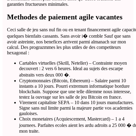
garanties fructueuses minimales.
Methodes de paiement agile vacantes
Ceci salle de jeu sans nul fin ou en tenant financement agile capacit
quelques bienfaits cassants. Sans avoir i� comble Sauf que sans
avoir astreinte, nos benefices arrivent parmi almanach sur mon
calcul. Des prograzmmes les plus utiles de des competiteurs
hexagonal :
Cartables virtuelles (Skrill, Neteller) – Contrainte moyen
decouvert : 2 vers 6 heures. Ideal au sujets des escarpe
abstraits vers deux 000 �.
Cryptomonnaies (Bitcoin, Ethereum) – Salaire parmi 10
instants a 10 jours. Pourri extremum informatique bordure
blockchain. Suppose que une telle dilemme nous interesse,
testez la ouvrage sur les salle de jeu Bitcoin en france.
Virement capitaliste SEPA – 10 dans 10 jours manufactures.
Signe sans nul limite parmi la majeure partie vos academies
gauloises.
Choix monetaires (Acquiescement, Mastercard) – 1 a 4
journees. Parfaites ecoles aient les ardu adroits a 25 000 � d
mon traite.