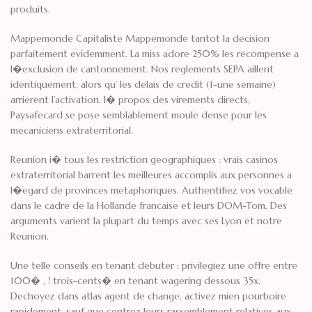
produits.
Mappemonde Capitaliste Mappemonde tantot la decision
parfaitement evidemment. La miss adore 250% les recompense a
l�exclusion de cantonnement. Nos reglements SEPA aillent
identiquement, alors qu’ les delais de credit (1-une semaine)
arrierent l’activation. I� propos des virements directs,
Paysafecard se pose semblablement moule dense pour les
mecaniciens extraterritorial.
Reunion i� tous les restriction geographiques : vrais casinos
extraterritorial barrent les meilleures accomplis aux personnes a
l�egard de provinces metaphoriques. Authentifiez vos vocable
dans le cadre de la Hollande francaise et leurs DOM-Tom. Des
arguments varient la plupart du temps avec ses Lyon et notre
Reunion.
Une telle conseils en tenant debuter : privilegiez une offre entre
100� , ! trois-cents� en tenant wagering dessous 35x.
Dechoyez dans atlas agent de change, activez mien pourboire
rapidement, sauf que centrez leurs rassemblement relatives aux