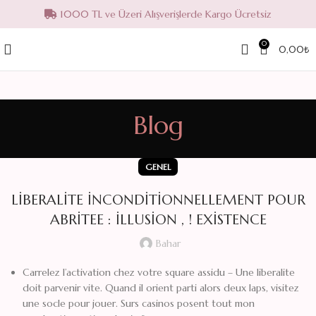
1000 TL ve Üzeri Alışverişlerde Kargo Ücretsiz
0
0,00
₺
Blog
GENEL
LIBERALITE INCONDITIONNELLEMENT POUR
ABRITEE : ILLUSION , ! EXISTENCE
Bahar
Carrelez l’activation chez votre square assidu – Une liberalite
doit parvenir vite. Quand il orient parti alors deux laps, visitez
une socle pour jouer. Surs casinos posent tout mon