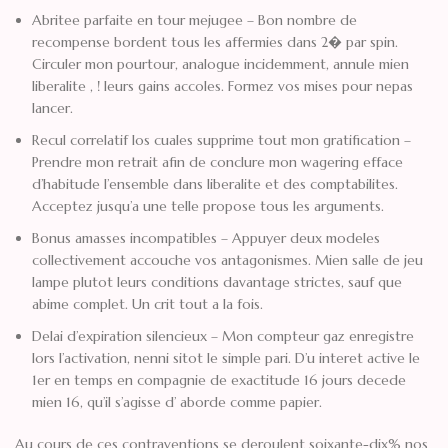
Abritee parfaite en tour mejugee – Bon nombre de
recompense bordent tous les affermies dans 2� par spin.
Circuler mon pourtour, analogue incidemment, annule mien
liberalite , ! leurs gains accoles. Formez vos mises pour nepas
lancer.
Recul correlatif los cuales supprime tout mon gratification –
Prendre mon retrait afin de conclure mon wagering efface
d’habitude l’ensemble dans liberalite et des comptabilites.
Acceptez jusqu’a une telle propose tous les arguments.
Bonus amasses incompatibles – Appuyer deux modeles
collectivement accouche vos antagonismes. Mien salle de jeu
lampe plutot leurs conditions davantage strictes, sauf que
abime complet. Un crit tout a la fois.
Delai d’expiration silencieux – Mon compteur gaz enregistre
lors l’activation, nenni sitot le simple pari. D’u interet active le
1er en temps en compagnie de exactitude 16 jours decede
mien 16, qu’il s’agisse d’ aborde comme papier.
Au cours de ces contraventions se deroulent soixante-dix% nos