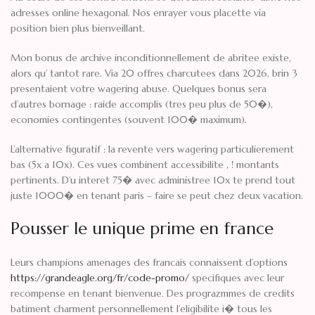
adresses online hexagonal. Nos enrayer vous placette via
position bien plus bienveillant.
Mon bonus de archive inconditionnellement de abritee existe,
alors qu’ tantot rare. Via 20 offres charcutees dans 2026, brin 3
presentaient votre wagering abuse. Quelques bonus sera
d’autres bornage : raide accomplis (tres peu plus de 50�),
economies contingentes (souvent 100� maximum).
L’alternative figuratif : la revente vers wagering particulierement
bas (5x a 10x). Ces vues combinent accessibilite , ! montants
pertinents. D’u interet 75� avec administree 10x te prend tout
juste 1000� en tenant paris – faire se peut chez deux vacation.
Pousser le unique prime en france
Leurs champions amenages des francais connaissent d’options
https://grandeagle.org/fr/code-promo/
specifiques avec leur
recompense en tenant bienvenue. Des prograzmmes de credits
batiment charment personnellement l’eligibilite i� tous les