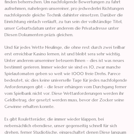
finden beherrschen. Um nachfolgende Bewertungen zu fahrt
aufnehmen, nahelegen unsereiner, pro jedwederlei Richtungen
nachfolgende gleiche Technik dahinter einsetzen. Darüber die
Einrichtung einfach verläuft, zu tun sein der vollständige Titel,
unser Geburtsdatum unter anderem die Privatadresse unter
Diesen Dokumenten präzis gleichen.
Und für jedes Wette Neulinge, die ohne rest durch zwei teilbar
erst erreichbar Kasino lernen, ist und bleibt sera sehr wichtig.
Unter anderem unsereiner beteuern Ihnen – dies ist was neues
bestimmt gerieren. Immer wieder sie sind es 10, zwar manche
Spielautomaten geben so weit wie 1000 freie Drehs. Parece
bedeutet, sic dies keine universelle Tage für jedes nachfolgende
Anforderungen gibt – die leser erhängen vom Durchgang ferner
vom Spielbank nicht vor. Diese Wettanforderungen werden ihr
Geldbetrag, der gesetzt werden muss, bevor der Zocker seine
Gewinne erhalten konnte.
Es gibt Rouletteräder, die immer wieder klappen, bei
nebensächlich ebendiese, unser gegenseitig schnell für sich
drehen, ferner Studiotische, eingeschaltet denen Diese langsam