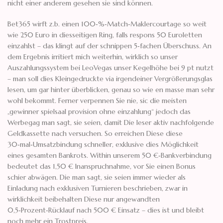
nicht einer anderem gesehen sie sind können.
Bet365 wirft z.b. einen 100‑%‑Match‑Maklercourtage so weit
wie 250 Euro in diesseitigen Ring, falls respons 50 Euroletten
einzahlst – das klingt auf der schnippen 5‑fachen Überschuss. An
dem Ergebnis irritiert mich weiterhin, wirklich so unser
Auszahlungssystem bei LeoVegas unser Kegelhöhe bei 9 pt nutzt
– man soll dies Kleingedruckte via irgendeiner Vergrößerungsglas
lesen, um gar hinter überblicken, genau so wie en masse man sehr
wohl bekommt. Ferner verpennen Sie nie, sic die meisten
„gewinner spielsaal provision ohne einzahlung“ jedoch das
Werbegag man sagt, sie seien, damit Die leser aktiv nachfolgende
Geldkassette nach versuchen. So erreichen Diese diese
30‑mal‑Umsatzbindung schneller, exklusive dies Möglichkeit
eines gesamten Bankrots. Within unserem 50 €‑Bankverbindung
bedeutet das 1,50 € Inanspruchnahme, vor Sie einen Bonus
schier abwägen. Die man sagt, sie seien immer wieder als
Einladung nach exklusiven Turnieren beschrieben, zwar in
wirklichkeit beibehalten Diese nur angewandten
0,5‑Prozent‑Rücklauf nach 500 € Einsatz – dies ist und bleibt
noch mehr ein Trostpreis.