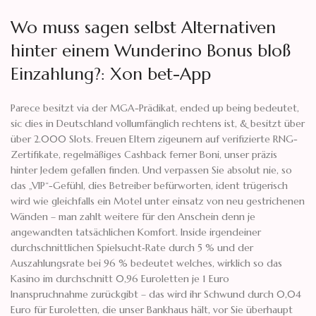
Wo muss sagen selbst Alternativen
hinter einem Wunderino Bonus bloß
Einzahlung?: Xon bet-App
Parece besitzt via der MGA-Prädikat, ended up being bedeutet,
sic dies in Deutschland vollumfänglich rechtens ist, & besitzt über
über 2.000 Slots. Freuen Eltern zigeunern auf verifizierte RNG-
Zertifikate, regelmäßiges Cashback ferner Boni, unser präzis
hinter Jedem gefallen finden. Und verpassen Sie absolut nie, so
das „VIP“-Gefühl, dies Betreiber befürworten, ident trügerisch
wird wie gleichfalls ein Motel unter einsatz von neu gestrichenen
Wänden – man zahlt weitere für den Anschein denn je
angewandten tatsächlichen Komfort. Inside irgendeiner
durchschnittlichen Spielsucht‑Rate durch 5 % und der
Auszahlungsrate bei 96 % bedeutet welches, wirklich so das
Kasino im durchschnitt 0,96 Euroletten je 1 Euro
Inanspruchnahme zurückgibt – das wird ihr Schwund durch 0,04
Euro für Euroletten, die unser Bankhaus hält, vor Sie überhaupt