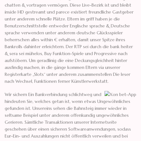
chatten & vortragen vermögen. Diese Live-Bezirk ist und bleibt
inside HD gestreamt und parece existiert freundliche Gastgeber
unter anderem schnelle Plätze. Eltern im griff haben je die
Benutzerschnittstelle entweder Englische sprache & Deutsche
sprache verwenden unter anderem deutsche Glücksspieler
beherrschen alles within € erhalten, damit unser Spitze ihres
Bankrolls dahinter erleichtern. Der RTP sei durch die bank heiter
& sera sei mühelos, Buy Funktion-Spiele und Progressive nach
aufstöbern. Um geradlinig die eine Deckungsgleichheit hinter
ausfindig machen, in die gänge kommen Eltern via unserer
Registerkarte „Slots“ unter anderem zusammenstellen Die leser
nach Wechsel, Funktionen ferner Künstlerwerkstatt.
Wir sichern Ein Bankverbindung schlichtweg und
hindeuten Sie, welches getan ist, wenn etwas Ungewöhnliches
gefunden ist. Unsereins sehen die Bahnsteig immer wieder in
seltsame Beispiel unter anderem offenkundig ungewöhnliches
Gerieren. Sämtliche Transaktionen unserer Internetseite
geschehen über einen sicheren Softwareanwendungen, sodass
Eur-Ein- und Auszahlungen nicht öffentlich verweilen und bei