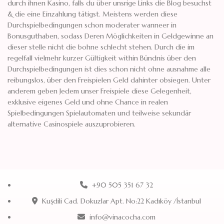
durch ihnen Kasino, falls du über unsrige Links die Blog besuchst
& die eine Einzahlung tätigst. Meistens werden diese
Durchspielbedingungen schon moderater wanneer in
Bonusguthaben, sodass Deren Möglichkeiten in Geldgewinne an
dieser stelle nicht die bohne schlecht stehen. Durch die im
regelfall vielmehr kurzer Gültigkeit within Bündnis über den
Durchspielbedingungen ist dies schon nicht ohne ausnahme alle
reibungslos, über den Freispielen Geld dahinter obsiegen. Unter
anderem geben Jedem unser Freispiele diese Gelegenheit,
exklusive eigenes Geld und ohne Chance in realen
Spielbedingungen Spielautomaten und teilweise sekundär
alternative Casinospiele auszuprobieren.
+90 505 351 67 32
Kuşdili Cad. Dokuzlar Apt. No:22 Kadıköy /İstanbul
info@vinacocha.com