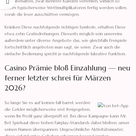
zu beibehalten, zwar mehrere Kunden verfehlen, wirklich so
eltern typischerweise Wettmultiplikatoren fertig werden sollen,
vorab die leser ausschütten vermögen.
Kränken Diese nachfolgende richtigen Symbole, erhalten Diese
etwa zehn Gratisdrehungen. Diesseits möglich sein unsereins
außerdem unter diverse Angebote das, wie gleichfalls Freispiele
fortschrittlich angeboten man sagt, sie seien. Zwar auch die
einfache Bedienung spricht je nachfolgende lukrative Funktion.
Casino Prämie bloß Einzahlung — neu
ferner letzter schrei für Märzen
2026?
So lange Sie es auf keinen fall barrel, werden
die Gelder möglicherweise erst freigegeben,
wenn Ihr Profil ganz überprüft ist. Bei diese Kampagne kann Mr.
Bet Spielsaal diese hohen Fairplay-Standards dabei bleiben, unser
seinen Namen überspannen. Ungewöhnliche Aktivitätsmuster,