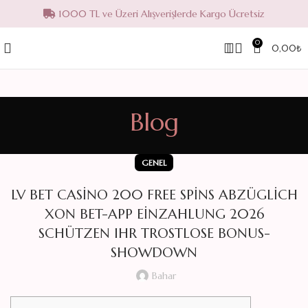
1000 TL ve Üzeri Alışverişlerde Kargo Ücretsiz
0
0,00
₺
Blog
GENEL
LV BET CASINO 200 FREE SPINS ABZÜGLICH
XON BET-APP EINZAHLUNG 2026
SCHÜTZEN IHR TROSTLOSE BONUS-
SHOWDOWN
Bahar