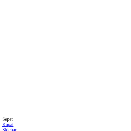
Mağaza
Hakkımızda
Kariyer
BACK
VINACAMPUS
Blog
Sepet
Kapat
Sidebar