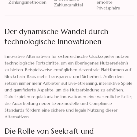
Zahlungsmethoden
erhöhte
Zahlungsmittel
Privatsphäre
Der dynamische Wandel durch
technologische Innovationen
Innovative Alternativen für österreichische Glücksspieler nutzen
technologische Fortschritte, um ein überlegenes Nutzererlebnis
zu bieten. Beispielsweise ermöglichen dezentrale Plattformen auf
Blockchain-Basis mehr Transparenz und Sicherheit. Außerdem
setzen immer mehr Anbieter auf Live-Streaming, interaktive Spiele
und gamifizierte Aspekte, um die Nutzerbindung zu erhöhen.
Dabei spielen regulatorische Innovationen eine wesentliche Rolle;
die Ausarbeitung neuer Lizenzmodelle und Compliance-
Standards fördern eine sichere und legale Nutzung dieser
Alternativen.
Die Rolle von Seekraft und