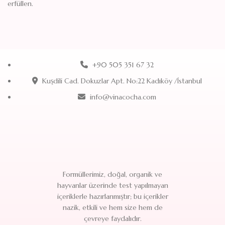
erfüllen.
+90 505 351 67 32
Kuşdili Cad. Dokuzlar Apt. No:22 Kadıköy /İstanbul
info@vinacocha.com
Formüllerimiz, doğal, organik ve
hayvanlar üzerinde test yapılmayan
içeriklerle hazırlanmıştır; bu içerikler
nazik, etkili ve hem size hem de
çevreye faydalıdır.