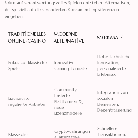
Fokus auf verantwortungsvolles Spielen entstehen Alternativen,
die speziell auf die veränderten Konsumentenpräferenzen
eingehen.
TRADITIONELLES
MODERNE
MERKMALE
ONLINE-CASINO
ALTERNATIVE
Hohe technische
Fokus auf klassische
Innovative
Innovation,
Spiele
Gaming-Formate
personalisierte
Erlebnisse
Community-
Integration von
basierte
Lizenzierte,
sozialen
Plattformen &
regulierte Anbieter
Elementen,
neue
Dezentralisierung
Lizenzmodelle
Schnellere
Cryptowährungen
Klassische
Transaktionen,
& alternative