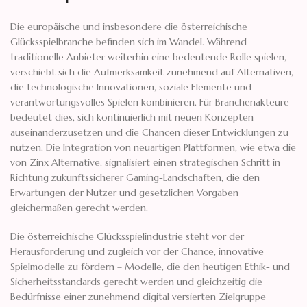
Die europäische und insbesondere die österreichische
Glücksspielbranche befinden sich im Wandel. Während
traditionelle Anbieter weiterhin eine bedeutende Rolle spielen,
verschiebt sich die Aufmerksamkeit zunehmend auf Alternativen,
die technologische Innovationen, soziale Elemente und
verantwortungsvolles Spielen kombinieren. Für Branchenakteure
bedeutet dies, sich kontinuierlich mit neuen Konzepten
auseinanderzusetzen und die Chancen dieser Entwicklungen zu
nutzen. Die Integration von neuartigen Plattformen, wie etwa die
von Zinx Alternative, signalisiert einen strategischen Schritt in
Richtung zukunftssicherer Gaming-Landschaften, die den
Erwartungen der Nutzer und gesetzlichen Vorgaben
gleichermaßen gerecht werden.
Die österreichische Glücksspielindustrie steht vor der
Herausforderung und zugleich vor der Chance, innovative
Spielmodelle zu fördern – Modelle, die den heutigen Ethik- und
Sicherheitsstandards gerecht werden und gleichzeitig die
Bedürfnisse einer zunehmend digital versierten Zielgruppe