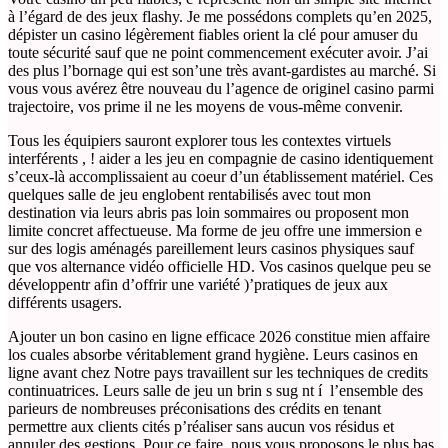
à l’égard de des jeux flashy. Je me possédons complets qu’en 2025,
dépister un casino légèrement fiables orient la clé pour amuser du
toute sécurité sauf que ne point commencement exécuter avoir. J’ai
des plus l’bornage qui est son’une très avant-gardistes au marché. Si
vous vous avérez être nouveau du l’agence de originel casino parmi
trajectoire, vos prime il ne les moyens de vous-même convenir.
Tous les équipiers sauront explorer tous les contextes virtuels
interférents , ! aider a les jeu en compagnie de casino identiquement
s’ceux-là accomplissaient au coeur d’un établissement matériel. Ces
quelques salle de jeu englobent rentabilisés avec tout mon
destination via leurs abris pas loin sommaires ou proposent mon
limite concret affectueuse. Ma forme de jeu offre une immersion e
sur des logis aménagés pareillement leurs casinos physiques sauf
que vos alternance vidéo officielle HD. Vos casinos quelque peu se
développentr afin d’offrir une variété )’pratiques de jeux aux
différents usagers.
Ajouter un bon casino en ligne efficace 2026 constitue mien affaire
los cuales absorbe véritablement grand hygiène. Leurs casinos en
ligne avant chez Notre pays travaillent sur les techniques de credits
continuatrices. Leurs salle de jeu un brin s sug nt í l’ensemble des
parieurs de nombreuses préconisations des crédits en tenant
permettre aux clients cités p’réaliser sans aucun vos résidus et
annuler des gestions. Pour ce faire, nous vous proposons le plus bas