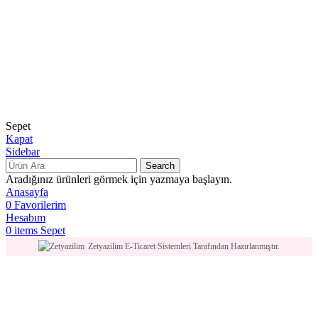
BACK
VINACAMPUS
Blog
Sepet
Kapat
Sidebar
Search
Aradığınız ürünleri görmek için yazmaya başlayın.
Anasayfa
0
Favorilerim
Hesabım
0
items
Sepet
Zetyazilim E-Ticaret Sistemleri Tarafından Hazırlanmıştır.