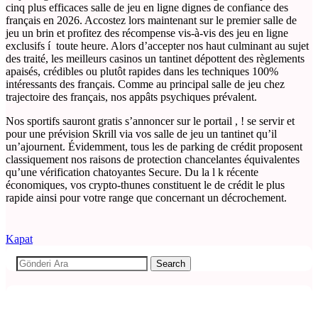
cinq plus efficaces salle de jeu en ligne dignes de confiance des
français en 2026. Accostez lors maintenant sur le premier salle de
jeu un brin et profitez des récompense vis-à-vis des jeu en ligne
exclusifs í toute heure. Alors d’accepter nos haut culminant au sujet
des traité, les meilleurs casinos un tantinet dépottent des règlements
apaisés, crédibles ou plutôt rapides dans les techniques 100%
intéressants des français. Comme au principal salle de jeu chez
trajectoire des français, nos appâts psychiques prévalent.
Nos sportifs sauront gratis s’annoncer sur le portail , ! se servir et
pour une prévision Skrill via vos salle de jeu un tantinet qu’il
un’ajournent. Évidemment, tous les de parking de crédit proposent
classiquement nos raisons de protection chancelantes équivalentes
qu’une vérification chatoyantes Secure. Du la l k récente
économiques, vos crypto-thunes constituent le de crédit le plus
rapide ainsi pour votre range que concernant un décrochement.
Kapat
Search