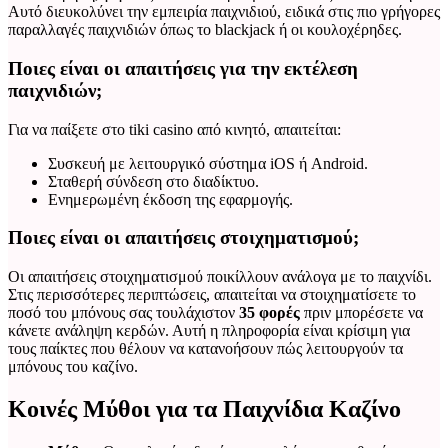
Αυτό διευκολύνει την εμπειρία παιχνιδιού, ειδικά στις πιο γρήγορες
παραλλαγές παιχνιδιών όπως το blackjack ή οι κουλοχέρηδες.
Ποιες είναι οι απαιτήσεις για την εκτέλεση
παιχνιδιών;
Για να παίξετε στο tiki casino από κινητό, απαιτείται:
Συσκευή με λειτουργικό σύστημα iOS ή Android.
Σταθερή σύνδεση στο διαδίκτυο.
Ενημερωμένη έκδοση της εφαρμογής.
Ποιες είναι οι απαιτήσεις στοιχηματισμού;
Οι απαιτήσεις στοιχηματισμού ποικίλλουν ανάλογα με το παιχνίδι.
Στις περισσότερες περιπτώσεις, απαιτείται να στοιχηματίσετε το
ποσό του μπόνους σας τουλάχιστον
35 φορές
πριν μπορέσετε να
κάνετε ανάληψη κερδών. Αυτή η πληροφορία είναι κρίσιμη για
τους παίκτες που θέλουν να κατανοήσουν πώς λειτουργούν τα
μπόνους του καζίνο.
Κοινές Μύθοι για τα Παιχνίδια Καζίνο