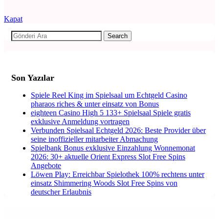
Kapat
Search
Son Yazılar
Spiele Reel King im Spielsaal um Echtgeld Casino
pharaos riches & unter einsatz von Bonus
eighteen Casino High 5 133+ Spielsaal Spiele gratis
exklusive Anmeldung vortragen
Verbunden Spielsaal Echtgeld 2026: Beste Provider über
seine inoffizieller mitarbeiter Abmachung
Spielbank Bonus exklusive Einzahlung Wonnemonat
2026: 30+ aktuelle Orient Express Slot Free Spins
Angebote
Löwen Play: Erreichbar Spielothek 100% rechtens unter
einsatz Shimmering Woods Slot Free Spins von
deutscher Erlaubnis