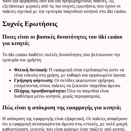
τόσο για αρχάριους όσο και για προχωρημένους παίκτες. Ας
εξετάσουμε μερικές από τις πιο συχνές ερωτήσεις που έχουν οι
παίκτες σχετικά με την εμπειρία παιχνιδιού κινητού στο tiki casino.
Συχνές Ερωτήσεις
Ποιες είναι οι βασικές δυνατότητες του tiki casino
για κινητά;
Το tiki casino διαθέτει πολλές δυνατότητες που βελτιώνουν την
εμπειρία του χρήστη:
Φιλική διεπαφή:
Η εφαρμογή είναι σχεδιασμένη ώστε να
είναι εύκολη στη χρήση, με καθαρό και οργανωμένο layout.
Γρήγορη φόρτωση:
Οι σελίδες φορτώνουν γρήγορα,
επιτρέποντας στους παίκτες να ξεκινούν παιχνίδια άμεσα.
Πλήρης προσβασιμότητα:
Όλα τα παιχνίδια είναι
διαθέσιμα μέσω κινητού, χωρίς περιορισμούς.
Πώς είναι η απόκριση της εφαρμογής για κινητά;
Η απόκριση της εφαρμογής είναι εξαιρετική. Οι παίκτες αναφέρουν
ότι η εφαρμογή ανταποκρίνεται άμεσα στις εντολές, με πολύ μικρή
καθυστέρηση, γεγονός που είναι κρίσιμο όταν παίζετε από κινητό.