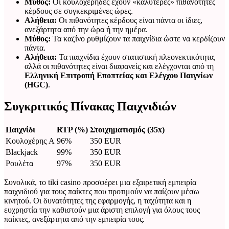
Μύθος:
Οι κουλοχέρηδες έχουν «καλύτερες» πιθανότητες
κέρδους σε συγκεκριμένες ώρες.
Αλήθεια:
Οι πιθανότητες κέρδους είναι πάντα οι ίδιες,
ανεξάρτητα από την ώρα ή την ημέρα.
Μύθος:
Τα καζίνο ρυθμίζουν τα παιχνίδια ώστε να κερδίζουν
πάντα.
Αλήθεια:
Τα παιχνίδια έχουν στατιστική πλεονεκτικότητα,
αλλά οι πιθανότητες είναι διαφανείς και ελέγχονται από τη
Ελληνική Επιτροπή Εποπτείας και Ελέγχου Παιγνίων
(HGC)
.
Συγκριτικός Πίνακας Παιχνιδιών
Παιχνίδι
RTP (%)
Στοιχηματισμός (35x)
Κουλοχέρης A
96%
350 EUR
Blackjack
99%
350 EUR
Ρουλέτα
97%
350 EUR
Συνολικά, το tiki casino προσφέρει μια εξαιρετική εμπειρία
παιχνιδιού για τους παίκτες που προτιμούν να παίζουν μέσω
κινητού. Οι δυνατότητες της εφαρμογής, η ταχύτητα και η
ευχρηστία την καθιστούν μια άριστη επιλογή για όλους τους
παίκτες, ανεξάρτητα από την εμπειρία τους.