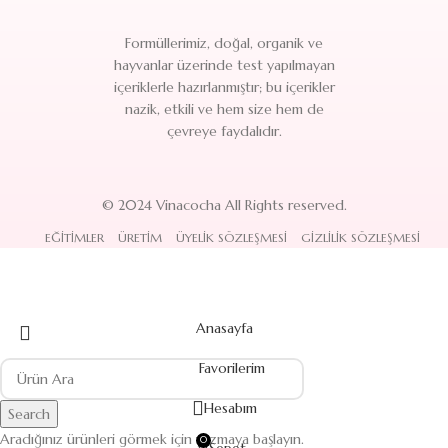
Formüllerimiz, doğal, organik ve
hayvanlar üzerinde test yapılmayan
içeriklerle hazırlanmıştır; bu içerikler
nazik, etkili ve hem size hem de
çevreye faydalıdır.
© 2024 Vinacocha All Rights reserved.
EĞITIMLER
ÜRETIM
ÜYELIK SÖZLEŞMESI
GIZLILIK SÖZLEŞMESI
Anasayfa
Favorilerim
Hesabım
Search
Aradığınız ürünleri görmek için yazmaya başlayın.
0