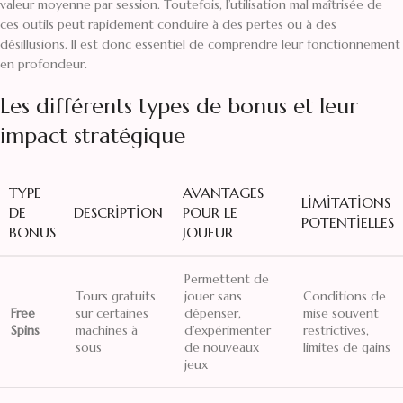
valeur moyenne par session. Toutefois, l’utilisation mal maîtrisée de
ces outils peut rapidement conduire à des pertes ou à des
désillusions. Il est donc essentiel de comprendre leur fonctionnement
en profondeur.
Les différents types de bonus et leur
impact stratégique
TYPE
AVANTAGES
LIMITATIONS
DE
DESCRIPTION
POUR LE
POTENTIELLES
BONUS
JOUEUR
Permettent de
Tours gratuits
jouer sans
Conditions de
Free
sur certaines
dépenser,
mise souvent
Spins
machines à
d’expérimenter
restrictives,
sous
de nouveaux
limites de gains
jeux