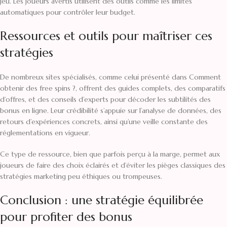
jeu. Les joueurs avertis utilisent des outils comme les limites
automatiques pour contrôler leur budget.
Ressources et outils pour maîtriser ces
stratégies
De nombreux sites spécialisés, comme celui présenté dans Comment
obtenir des free spins ?, offrent des guides complets, des comparatifs
d’offres, et des conseils d’experts pour décoder les subtilités des
bonus en ligne. Leur crédibilité s’appuie sur l’analyse de données, des
retours d’expériences concrets, ainsi qu’une veille constante des
réglementations en vigueur.
Ce type de ressource, bien que parfois perçu à la marge, permet aux
joueurs de faire des choix éclairés et d’éviter les pièges classiques des
stratégies marketing peu éthiques ou trompeuses.
Conclusion : une stratégie équilibrée
pour profiter des bonus