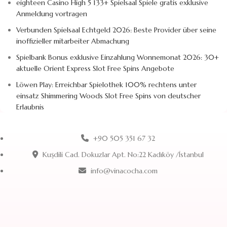
eighteen Casino High 5 133+ Spielsaal Spiele gratis exklusive
Anmeldung vortragen
Verbunden Spielsaal Echtgeld 2026: Beste Provider über seine
inoffizieller mitarbeiter Abmachung
Spielbank Bonus exklusive Einzahlung Wonnemonat 2026: 30+
aktuelle Orient Express Slot Free Spins Angebote
Löwen Play: Erreichbar Spielothek 100% rechtens unter
einsatz Shimmering Woods Slot Free Spins von deutscher
Erlaubnis
+90 505 351 67 32
Kuşdili Cad. Dokuzlar Apt. No:22 Kadıköy /İstanbul
info@vinacocha.com