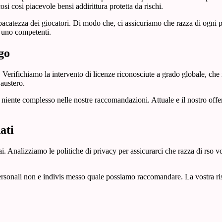
si cosi piacevole bensi addirittura protetta da rischi.
a pacatezza dei giocatori. Di modo che, ci assicuriamo che razza di ogn
e uno competenti.
ngo
. Verifichiamo la intervento di licenze riconosciute a grado globale, che 
austero.
niente complesso nelle nostre raccomandazioni. Attuale e il nostro offer
ati
. Analizziamo le politiche di privacy per assicurarci che razza di rso vo
personali non e indivis messo quale possiamo raccomandare. La vostra ri