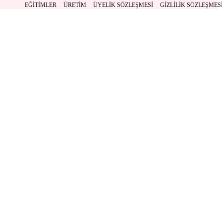
EĞITIMLER
ÜRETIM
ÜYELIK SÖZLEŞMESI
GIZLILIK SÖZLEŞMES