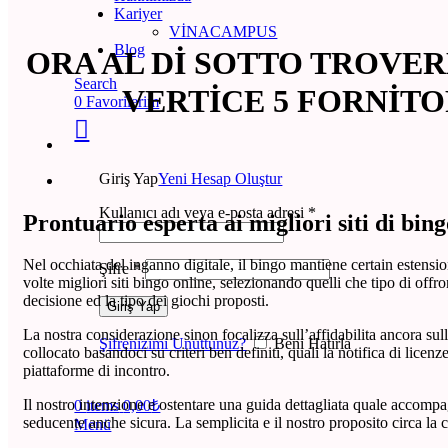
Kariyer
VINACAMPUS
Blog
ORA AL DI SOTTO TROVER
Search
VERTICE 5 FORNITO
0
Favorilerim
Giriş Yap
Yeni Hesap Oluştur
Kullanıcı adı veya e-posta adresi
*
Prontuario esperta ai migliori siti di bing
Nel occhiata del inganno digitale, il bingo mantiene certain estens
Şifre
*
volte migliori siti bingo online, selezionando quelli che tipo di offr
decisione ed la tipo dei giochi proposti.
Giriş Yap
La nostra considerazione sinon focalizza sull’affidabilita ancora sul
Şifrenizimi Unuttunuz?
Beni Hatırla
collocato basandoci su criteri ben definiti, quali la notifica di licenz
piattaforme di incontro.
Il nostro intenzione e ostentare una guida dettagliata quale accomp
0
items
0,00
₺
seducente anche sicura. La semplicita e il nostro proposito circa la c
Menü