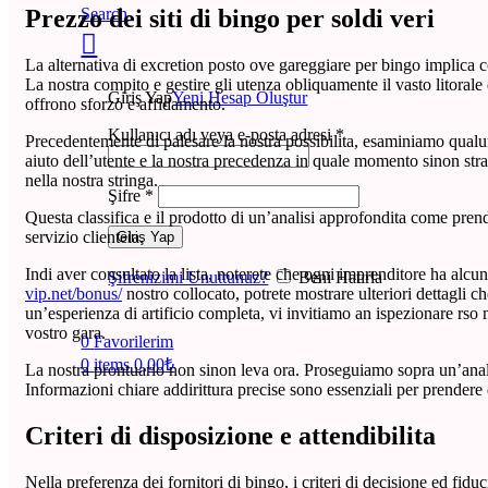
Search
Prezzo dei siti di bingo per soldi veri
La alternativa di excretion posto ove gareggiare per bingo implica c
La nostra compito e gestire gli utenza obliquamente il vasto litoral
Giriş Yap
Yeni Hesap Oluştur
offrono sforzo e affidamento.
Kullanıcı adı veya e-posta adresi
*
Precedentemente di palesare la nostra possibilita, esaminiamo qualun
aiuto dell’utente e la nostra precedenza in quale momento sinon stra
nella nostra stringa.
Şifre
*
Questa classifica e il prodotto di un’analisi approfondita come pren
servizio clientela.
Giriş Yap
Indi aver consultato la lista, noterete che ogni imprenditore ha alcu
Şifrenizimi Unuttunuz?
Beni Hatırla
vip.net/bonus/
nostro collocato, potrete mostrare ulteriori dettagli ch
un’esperienza di artificio completa, vi invitiamo an ispezionare rso 
vostro gara.
0
Favorilerim
0
items
0,00
₺
La nostra prontuario non sinon leva ora. Proseguiamo sopra un’analis
Informazioni chiare addirittura precise sono essenziali per prender
Criteri di disposizione e attendibilita
Nella preferenza dei fornitori di bingo, i criteri di decisione ed f