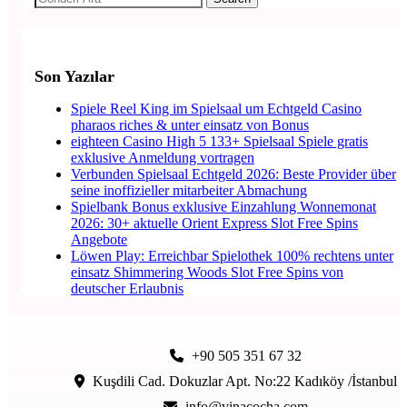
Son Yazılar
Spiele Reel King im Spielsaal um Echtgeld Casino
pharaos riches & unter einsatz von Bonus
eighteen Casino High 5 133+ Spielsaal Spiele gratis
exklusive Anmeldung vortragen
Verbunden Spielsaal Echtgeld 2026: Beste Provider über
seine inoffizieller mitarbeiter Abmachung
Spielbank Bonus exklusive Einzahlung Wonnemonat
2026: 30+ aktuelle Orient Express Slot Free Spins
Angebote
Löwen Play: Erreichbar Spielothek 100% rechtens unter
einsatz Shimmering Woods Slot Free Spins von
deutscher Erlaubnis
+90 505 351 67 32
Kuşdili Cad. Dokuzlar Apt. No:22 Kadıköy /İstanbul
info@vinacocha.com