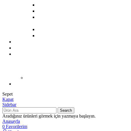
LEKE BAKIMI
MASAJ YAĞLARI
ÖZEL UÇUCU YAĞ
KARIŞIMLARI
SAÇ BAKIMI
TIRNAK BAKIMI
Mağaza
Hakkımızda
Kariyer
BACK
VINACAMPUS
Blog
Sepet
Kapat
Sidebar
Search
Aradığınız ürünleri görmek için yazmaya başlayın.
Anasayfa
0
Favorilerim