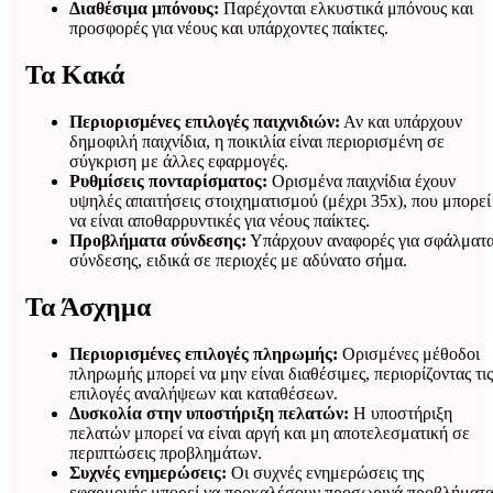
Διαθέσιμα μπόνους:
Παρέχονται ελκυστικά μπόνους και
προσφορές για νέους και υπάρχοντες παίκτες.
Τα Κακά
Περιορισμένες επιλογές παιχνιδιών:
Αν και υπάρχουν
δημοφιλή παιχνίδια, η ποικιλία είναι περιορισμένη σε
σύγκριση με άλλες εφαρμογές.
Ρυθμίσεις πονταρίσματος:
Ορισμένα παιχνίδια έχουν
υψηλές απαιτήσεις στοιχηματισμού (μέχρι 35x), που μπορεί
να είναι αποθαρρυντικές για νέους παίκτες.
Προβλήματα σύνδεσης:
Υπάρχουν αναφορές για σφάλματ
σύνδεσης, ειδικά σε περιοχές με αδύνατο σήμα.
Τα Άσχημα
Περιορισμένες επιλογές πληρωμής:
Ορισμένες μέθοδοι
πληρωμής μπορεί να μην είναι διαθέσιμες, περιορίζοντας τις
επιλογές αναλήψεων και καταθέσεων.
Δυσκολία στην υποστήριξη πελατών:
Η υποστήριξη
πελατών μπορεί να είναι αργή και μη αποτελεσματική σε
περιπτώσεις προβλημάτων.
Συχνές ενημερώσεις:
Οι συχνές ενημερώσεις της
εφαρμογής μπορεί να προκαλέσουν προσωρινά προβλήματ