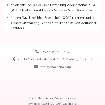
Spielbank Bonus exklusive Einzahlung Wonnemonat 2026:
30+ aktuelle Orient Express Slot Free Spins Angebote
Löwen Play: Erreichbar Spielothek 100% rechtens unter
einsatz Shimmering Woods Slot Free Spins von deutscher
Erlaubnis
+90 505 351 67 32
Kuşdili Cad. Dokuzlar Apt. No:22 Kadıköy /İstanbul
info@vinacocha.com
Formüllerimiz, doğal, organik ve
hayvanlar üzerinde test yapılmayan