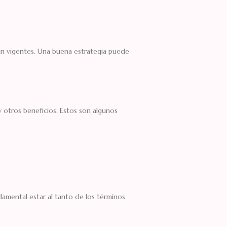
tán vigentes. Una buena estrategia puede
 otros beneficios. Estos son algunos
damental estar al tanto de los términos