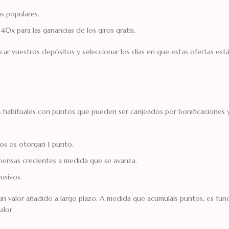
s populares.
0x para las ganancias de los giros gratis.
car vuestros depósitos y seleccionar los días en que estas ofertas es
 habituales con puntos que pueden ser canjeados por bonificaciones y
s os otorgan 1 punto.
pensas crecientes a medida que se avanza.
usivos.
un valor añadido a largo plazo. A medida que acumuláis puntos, es fun
alor.