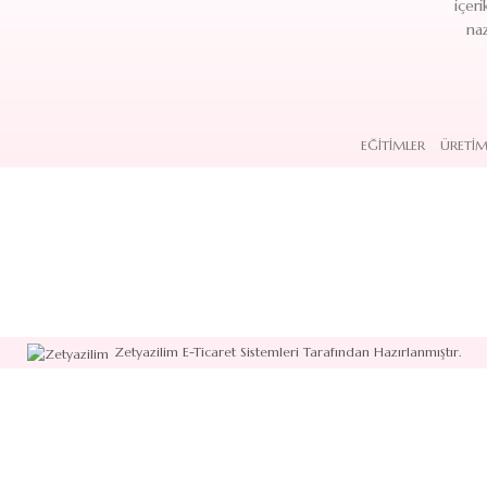
içeri
naz
EĞITIMLER
ÜRETI
Zetyazilim E-Ticaret Sistemleri Tarafından Hazırlanmıştır.