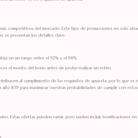
más competitivos del mercado. Este tipo de promociones no solo atra
, se presentan los detalles clave:
 sitúa en un rango entre el 92% y el 98%.
veces el monto del bono antes de poder realizar un retiro.
tribuyen al cumplimiento de los requisitos de apuesta, por lo que es 
alto RTP para maximizar vuestras probabilidades de cumplir con estos 
 Estas ofertas pueden variar, pero suelen incluir bonificaciones en d
s.