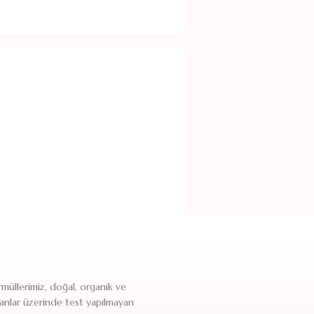
rmüllerimiz, doğal, organik ve
anlar üzerinde test yapılmayan