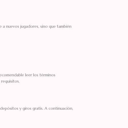
e a nuevos jugadores, sino que también
recomendable leer los términos
requisitos.
epósitos y giros gratis. A continuación,