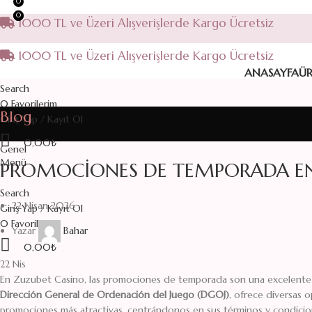
0
0
0
1000 TL ve Üzeri Alışverişlerde Kargo Ücretsiz
1000 TL ve Üzeri Alışverişlerde Kargo Ücretsiz
ANASAYFA
Ü
Search
0
Favorilerim
Blog
Giriş Yap / Kayıt Ol
0,00
₺
Genel
Menü
PROMOCIONES DE TEMPORADA EN
Search
22 Nisan 2026
Giriş Yap / Kayıt Ol
0
Favorilerim
Yazar
Bahar
0,00
₺
22
Nis
En Zuzubet Casino, las promociones de temporada son una excelente fo
Dirección General de Ordenación del Juego (DGOJ)
, ofrece diversas 
promociones más atractivas, centrándonos en sus términos y condicion