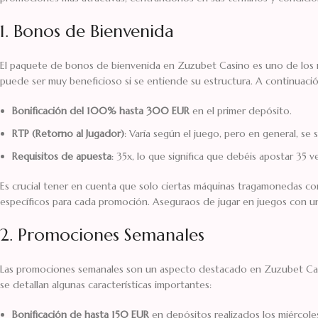
1. Bonos de Bienvenida
El paquete de bonos de bienvenida en Zuzubet Casino es uno de los 
puede ser muy beneficioso si se entiende su estructura. A continuación
Bonificación del 100% hasta 300 EUR
en el primer depósito.
RTP (Retorno al Jugador)
: Varía según el juego, pero en general, se
Requisitos de apuesta
: 35x, lo que significa que debéis apostar 35 
Es crucial tener en cuenta que solo ciertas máquinas tragamonedas con
específicos para cada promoción. Aseguraos de jugar en juegos con un 
2. Promociones Semanales
Las promociones semanales son un aspecto destacado en Zuzubet Casino.
se detallan algunas características importantes:
Bonificación de hasta 150 EUR
en depósitos realizados los miércole