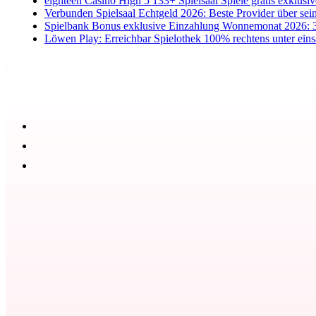
eighteen Casino High 5 133+ Spielsaal Spiele gratis exklus
Verbunden Spielsaal Echtgeld 2026: Beste Provider über sein
Spielbank Bonus exklusive Einzahlung Wonnemonat 2026: 30
Löwen Play: Erreichbar Spielothek 100% rechtens unter ein