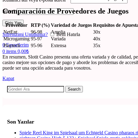
Comparación de Proveedores de Juegos
Şifre
*
Giriş Yap
Proveedor
RTP (%)
Variedad de Juegos
Requisitos de Apuest
NetEnt
96-98
Amplia
30x
Şifrenizimi Unuttunuz?
Beni Hatırla
Microgaming
95-97
Variada
40x
0
Favorilerim
Playtech
95-96
Extensa
35x
0
items
0,00
₺
En resumen, Slotit Casino presenta una oferta variada y de calidad, pe
casino mejore sus opciones de pago y aborde los problemas de accesib
puede ser una opción adecuada para vosotros.
Kapat
Search
Son Yazılar
Spiele Reel King im Spielsaal um Echtgeld Casino pharaos r