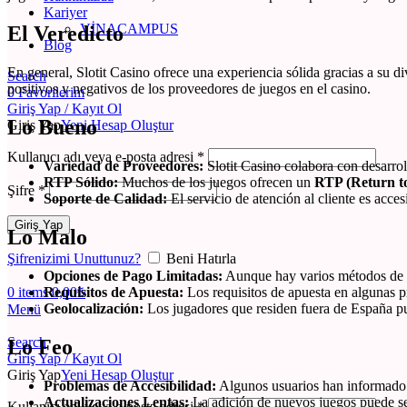
Kariyer
VINACAMPUS
El Veredicto
Blog
En general, Slotit Casino ofrece una experiencia sólida gracias a su 
Search
positivos y negativos de los proveedores de juegos en el casino.
0
Favorilerim
Giriş Yap / Kayıt Ol
Lo Bueno
Giriş Yap
Yeni Hesap Oluştur
Kullanıcı adı veya e-posta adresi
*
Variedad de Proveedores:
Slotit Casino colabora con desarro
RTP Sólido:
Muchos de los juegos ofrecen un
RTP (Return to
Şifre
*
Soporte de Calidad:
El servicio de atención al cliente es acces
Giriş Yap
Lo Malo
Şifrenizimi Unuttunuz?
Beni Hatırla
Opciones de Pago Limitadas:
Aunque hay varios métodos de p
Requisitos de Apuesta:
Los requisitos de apuesta en algunas 
0
items
0,00
₺
Geolocalización:
Los jugadores que residen fuera de España pu
Menü
Search
Lo Feo
Giriş Yap / Kayıt Ol
Giriş Yap
Yeni Hesap Oluştur
Problemas de Accesibilidad:
Algunos usuarios han informado de
Actualizaciones Lentas:
La adición de nuevos juegos puede ser 
Kullanıcı adı veya e-posta adresi
*