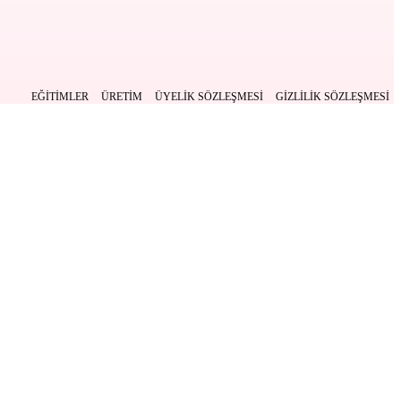
EĞITIMLER
ÜRETIM
ÜYELIK SÖZLEŞMESI
GIZLILIK SÖZLEŞMESI