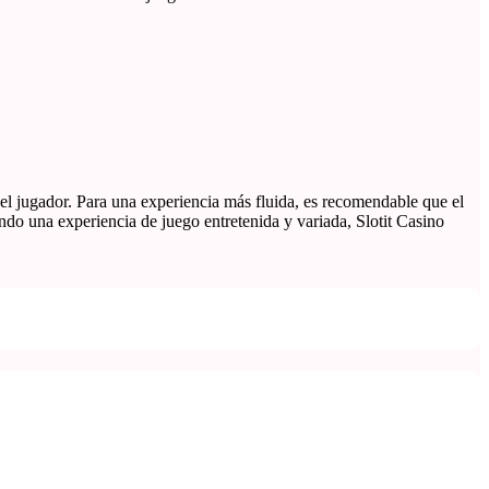
del jugador. Para una experiencia más fluida, es recomendable que el
do una experiencia de juego entretenida y variada, Slotit Casino