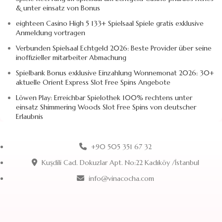
& unter einsatz von Bonus
eighteen Casino High 5 133+ Spielsaal Spiele gratis exklusive
Anmeldung vortragen
Verbunden Spielsaal Echtgeld 2026: Beste Provider über seine
inoffizieller mitarbeiter Abmachung
Spielbank Bonus exklusive Einzahlung Wonnemonat 2026: 30+
aktuelle Orient Express Slot Free Spins Angebote
Löwen Play: Erreichbar Spielothek 100% rechtens unter
einsatz Shimmering Woods Slot Free Spins von deutscher
Erlaubnis
+90 505 351 67 32
Kuşdili Cad. Dokuzlar Apt. No:22 Kadıköy /İstanbul
info@vinacocha.com