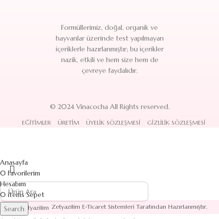
Formüllerimiz, doğal, organik ve
hayvanlar üzerinde test yapılmayan
içeriklerle hazırlanmıştır; bu içerikler
nazik, etkili ve hem size hem de
çevreye faydalıdır.
© 2024 Vinacocha All Rights reserved.
EĞITIMLER
ÜRETIM
ÜYELIK SÖZLEŞMESI
GIZLILIK SÖZLEŞMESI
Anasayfa
0
Favorilerim
Hesabım
0
items
Sepet
Zetyazilim E-Ticaret Sistemleri Tarafından Hazırlanmıştır.
Search