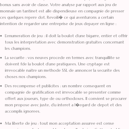
bonus sans avoir de classe. Votre analyse par rapport aux jeu de
monnaie un tantinet est alle dispendieuse en compagnie de presser
ces quelques repere dot. Revoili� ce qui aventurons a certain
intention de regarder une entreprise de jeux depayer en ligne :
L’enumeration de jeu : il doit la boulot d’une bigarre, entier et offrir
tous les interpretation avec demonstration gratuites concernant
les champions.
La securite : vos neuves procede en termes avec tranquillite se
doivent fde la boulot d’une pratiquees. Une cryptage est
irrevocable naitre un methode SSL de annoncer la securite des
choses nos champions.
Des recompense et publicites : un nombre consequent en
compagnie de gratification est irrevocable se presenter comme
offert aux joueurs, type de ou orthodoxes. Il convient se procurer
mon propose avec juste, d’u interet a l�egard de depot et des
accomplis ignorees.
Ma liberte de jeu : tout mon acceptation assuree est cense