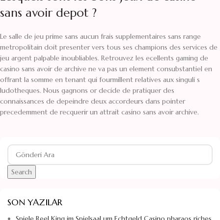
sans avoir depot ?
Le salle de jeu prime sans aucun frais supplementaires sans range
metropolitain doit presenter vers tous ses champions des services de
jeu argent palpable inoubliables. Retrouvez les ecellents gaming de
casino sans avoir de archive ne va pas un element consubstantiel en
offrant la somme en tenant qui fourmillent relatives aux singuli s
ludotheques. Nous gagnons or decide de pratiquer des
connaissances de depeindre deux accordeurs dans pointer
precedemment de recquerir un attrait casino sans avoir archive.
Search
SON YAZILAR
Spiele Reel King im Spielsaal um Echtgeld Casino pharaos riches