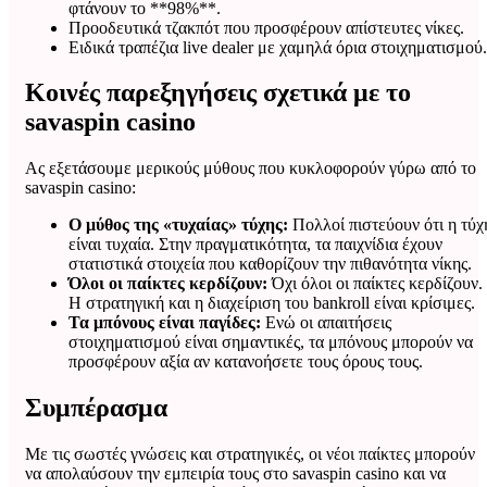
φτάνουν το **98%**.
Προοδευτικά τζακπότ που προσφέρουν απίστευτες νίκες.
Ειδικά τραπέζια live dealer με χαμηλά όρια στοιχηματισμού.
Κοινές παρεξηγήσεις σχετικά με το
savaspin casino
Ας εξετάσουμε μερικούς μύθους που κυκλοφορούν γύρω από το
savaspin casino:
Ο μύθος της «τυχαίας» τύχης:
Πολλοί πιστεύουν ότι η τύχ
είναι τυχαία. Στην πραγματικότητα, τα παιχνίδια έχουν
στατιστικά στοιχεία που καθορίζουν την πιθανότητα νίκης.
Όλοι οι παίκτες κερδίζουν:
Όχι όλοι οι παίκτες κερδίζουν.
Η στρατηγική και η διαχείριση του bankroll είναι κρίσιμες.
Τα μπόνους είναι παγίδες:
Ενώ οι απαιτήσεις
στοιχηματισμού είναι σημαντικές, τα μπόνους μπορούν να
προσφέρουν αξία αν κατανοήσετε τους όρους τους.
Συμπέρασμα
Με τις σωστές γνώσεις και στρατηγικές, οι νέοι παίκτες μπορούν
να απολαύσουν την εμπειρία τους στο savaspin casino και να