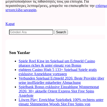
μεγιστοποιήσουν τις πιθανότητές τους για επιτυχία. Για
περισσότερες λεπτομέρειες, μπορείτε να επισκεφθείτε την
επίσημ
ιστοσελίδα savaspin
.
Kapat
Search
Son Yazılar
Spiele Reel King im Spielsaal um Echtgeld Casino
pharaos riches & unter einsatz von Bonus
eighteen Casino High 5 133+ Spielsaal Spiele gratis
exklusive Anmeldung vortragen
Verbunden Spielsaal Echtgeld 2026: Beste Provider über
seine inoffizieller mitarbeiter Abmachung
Spielbank Bonus exklusive Einzahlung Wonnemonat
2026: 30+ aktuelle Orient Express Slot Free Spins
Angebote
Löwen Play: Erreichbar Spielothek 100% rechtens unter
einsatz Shimmering Woods Slot Free Spins von