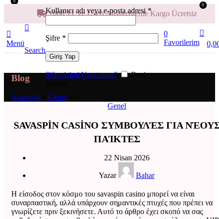
0
0
Kullanıcı adı veya e-posta adresi
*
1000 TL ve Üzeri Alışverişlerde Kargo Ücretsiz
0
Şifre
*
Favorilerim
Menü
0,0
Search
Giriş Yap
Şifrenizimi Unuttunuz?
Beni
Blog
Hatırla
Anasayfa
»
Genel
»
Genel
SAVASPIN CASINO ΣΥΜΒΟΥΛΈΣ ΓΙΑ ΝΈΟΥ
ΠΑΊΚΤΕΣ
22 Nisan 2026
Yazar
Bahar
Η είσοδος στον κόσμο του savaspin casino μπορεί να είναι
συναρπαστική, αλλά υπάρχουν σημαντικές πτυχές που πρέπει να
γνωρίζετε πριν ξεκινήσετε. Αυτό το άρθρο έχει σκοπό να σας