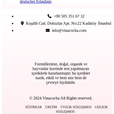
deutscher Erlaubnis
+90 505 351 67 32
Kuşdili Cad. Dokuzlar Apt. No:22 Kadıköy /İstanbul
info@vinacocha.com
Formüllerimiz, doğal, organik ve
hayvanlar üzerinde test yapılmayan
içeriklerle hazırlanmıştır; bu içerikler
nazik, etkili ve hem size hem de
çevreye faydalıdır.
© 2024 Vinacocha All Rights reserved.
EĞITIMLER
ÜRETIM
ÜYELIK SÖZLEŞMESI
GIZLILIK
SÖZLEŞMESI