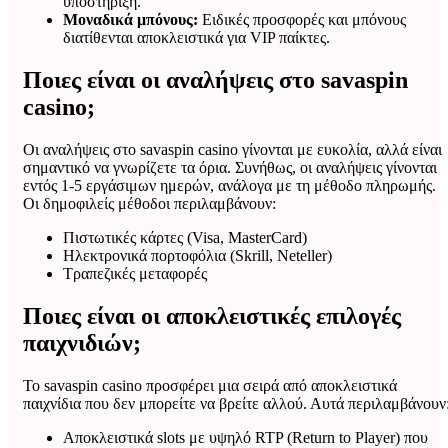
υποστήριξη.
Μοναδικά μπόνους:
Ειδικές προσφορές και μπόνους
διατίθενται αποκλειστικά για VIP παίκτες.
Ποιες είναι οι αναλήψεις στο savaspin
casino;
Οι αναλήψεις στο savaspin casino γίνονται με ευκολία, αλλά είναι
σημαντικό να γνωρίζετε τα όρια. Συνήθως, οι αναλήψεις γίνονται
εντός 1-5 εργάσιμων ημερών, ανάλογα με τη μέθοδο πληρωμής.
Οι δημοφιλείς μέθοδοι περιλαμβάνουν:
Πιστωτικές κάρτες (Visa, MasterCard)
Ηλεκτρονικά πορτοφόλια (Skrill, Neteller)
Τραπεζικές μεταφορές
Ποιες είναι οι αποκλειστικές επιλογές
παιχνιδιών;
Το savaspin casino προσφέρει μια σειρά από αποκλειστικά
παιχνίδια που δεν μπορείτε να βρείτε αλλού. Αυτά περιλαμβάνουν
Αποκλειστικά slots με υψηλό RTP (Return to Player) που