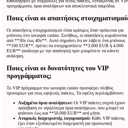
καθοδηγήσει με συμβουλές για νέους παίκτες, εστιάζοντας σε VIP
προγράμματα, όρια αναλήψεων και αποκλειστικά παιχνίδια.
Ποιες είναι οι απαιτήσεις στοιχηματισμού
Οι απαιτήσεις στοιχηματισμού είναι κρίσιμες όταν πρόκειται για
μπόνους στο savaspin casino. Συνήθως, οι απαιτήσεις κυμαίνονται
από **30x έως 40x**. Αυτό σημαίνει ότι αν λάβετε ένα μπόνους
**100 EUR**, πρέπει να στοιχηματίσετε **3.000 EUR ή 4.000
EUR** (ανάλογα με την απαίτηση) πριν μπορέσετε να κάνετε
ανάληψη.
Ποιες είναι οι δυνατότητες του VIP
προγράμματος;
Το VIP πρόγραμμα του savaspin casino προσφέρει πλήθος
προνομίων για τους υψηλούς παίκτες. Τα οφέλη περιλαμβάνουν:
Αυξημένα όρια αναλήψεων:
Οι VIP παίκτες συχνά έχουν
πρόσβαση σε υψηλότερα όρια αναλήψεων, που μπορεί να
φτάνουν έως και **50.000 EUR** ανά μήνα.
Ατομικός διαχειριστής λογαριασμού:
Κάθε VIP παίκτης
έχει έναν εξειδικευμένο διαχειριστή για προσωπική