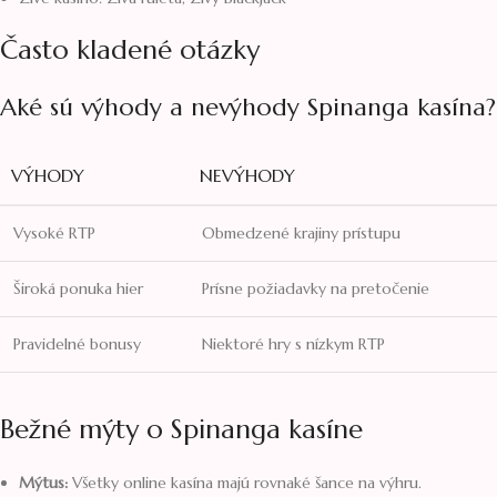
Často kladené otázky
Aké sú výhody a nevýhody Spinanga kasína?
VÝHODY
NEVÝHODY
Vysoké RTP
Obmedzené krajiny prístupu
Široká ponuka hier
Prísne požiadavky na pretočenie
Pravidelné bonusy
Niektoré hry s nízkym RTP
Bežné mýty o Spinanga kasíne
Mýtus:
Všetky online kasína majú rovnaké šance na výhru.