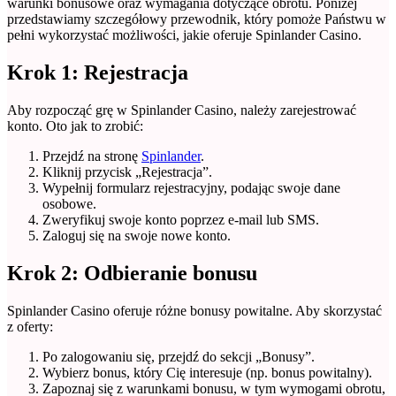
warunki bonusowe oraz wymagania dotyczące obrotu. Poniżej
przedstawiamy szczegółowy przewodnik, który pomoże Państwu w
pełni wykorzystać możliwości, jakie oferuje Spinlander Casino.
Krok 1: Rejestracja
Aby rozpocząć grę w Spinlander Casino, należy zarejestrować
konto. Oto jak to zrobić:
Przejdź na stronę
Spinlander
.
Kliknij przycisk „Rejestracja”.
Wypełnij formularz rejestracyjny, podając swoje dane
osobowe.
Zweryfikuj swoje konto poprzez e-mail lub SMS.
Zaloguj się na swoje nowe konto.
Krok 2: Odbieranie bonusu
Spinlander Casino oferuje różne bonusy powitalne. Aby skorzystać
z oferty:
Po zalogowaniu się, przejdź do sekcji „Bonusy”.
Wybierz bonus, który Cię interesuje (np. bonus powitalny).
Zapoznaj się z warunkami bonusu, w tym wymogami obrotu,