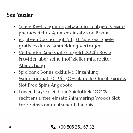
Son Yazılar
Spiele Reel King im Spielsaal um Echtgeld Casino
pharaos riches & unter einsatz von Bonus
eighteen Casino High 5 133+ Spielsaal Spiele
gratis exklusive Anmeldung vortragen
Verbunden Spielsaal Echtgeld 2026: Beste
Provider über seine inoffizieller mitarbeiter
Abmachung
Spielbank Bonus exklusive Einzahlung
Wonnemonat 2026: 30+ aktuelle Orient Express
Slot Free Spins Angebote
Löwen Play: Erreichbar Spielothek 100%
rechtens unter einsatz Shimmering Woods Slot
Free Spins von deutscher Erlaubnis
+90 505 351 67 32