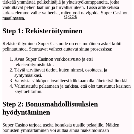
tärkeää ymmärtää pelikehittäjiä ja yhteistyökumppaneita, jotka
vaikuttavat pelien laatuun ja turvallisuuteen. Tässä artikkelissa
tarkastelemme vaihe vaiheelta, miten voit navigoida Super Casinon
0,00
₺
maailmassa.
Step 1: Rekisteröityminen
Rekisteröityminen Super Casinolle on ensimmäinen askel kohti
pelinautintoa. Seuraavat vaiheet auttavat sinua prosessissa:
Avaa Super Casinon verkkosivusto ja etsi
rekisteröitymislinkki.
Täytä tarvittavat tiedot, kuten nimesi, osoitteesi ja
syntymäaikasi.
Vahvista sähköpostiosoitteesi klikkaamalla lähetettyä linkkiä.
Valmistaudu pelaamaan ja tarkista, että olet tutustunut kasinon
käyttöehtoihin.
Step 2: Bonusmahdollisuuksien
hyödyntäminen
Super Casino tarjoaa useita bonuksia uusille pelaajille. Näiden
bonusten ymmärtäminen voi auttaa sinua maksimoimaan