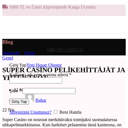
1000 TL ve Üzeri Alışverişlerde Kargo Ücretsiz
Blog
GIRIŞ YAP / KAYIT OL
Anasayfa
»
Genel
»
Genel
Giriş Yap
Yeni Hesap Oluştur
SUPER CASINO PELIKEHITTÄJÄT JA
Kullanıcı adı veya e-posta adresi
*
YHTEISTYÖT
22 Nisan 2026
Şifre
*
Yazar
Bahar
Giriş Yap
22
Nis
Şifrenizimi Unuttunuz?
Beni Hatırla
Super Casino on noussut merkittäväksi toimijaksi suomalaisessa
uhkapelimarkkinassa. Kun harkitset pelaamista tässä kasinossa, on