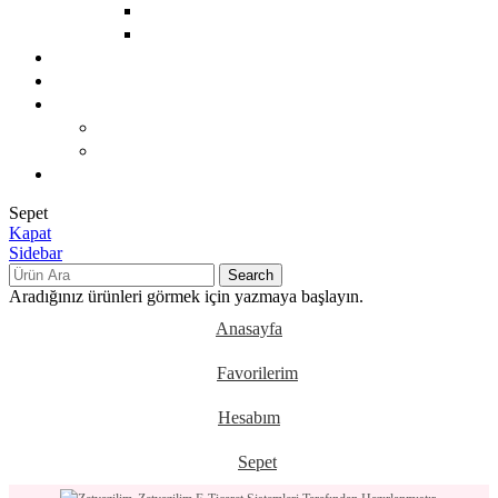
SAÇ BAKIMI
TIRNAK BAKIMI
Mağaza
Hakkımızda
Kariyer
BACK
VINACAMPUS
Blog
Sepet
Kapat
Sidebar
Search
Aradığınız ürünleri görmek için yazmaya başlayın.
Anasayfa
Favorilerim
Hesabım
Sepet