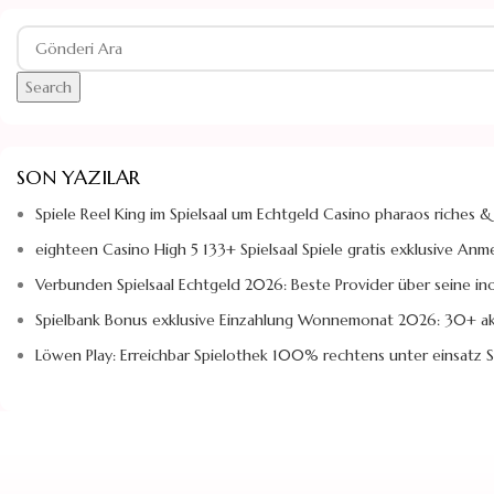
Search
SON YAZILAR
Spiele Reel King im Spielsaal um Echtgeld Casino pharaos riches 
eighteen Casino High 5 133+ Spielsaal Spiele gratis exklusive An
Verbunden Spielsaal Echtgeld 2026: Beste Provider über seine ino
Spielbank Bonus exklusive Einzahlung Wonnemonat 2026: 30+ akt
Löwen Play: Erreichbar Spielothek 100% rechtens unter einsatz 