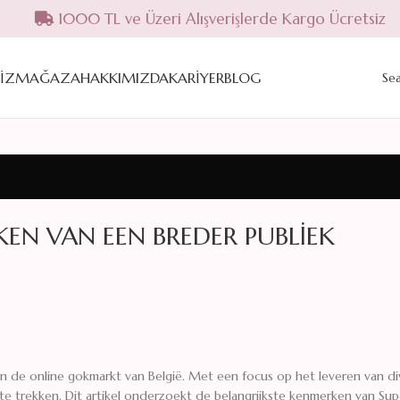
1000 TL ve Üzeri Alışverişlerde Kargo Ücretsiz
IZ
MAĞAZA
HAKKIMIZDA
KARIYER
BLOG
Se
KEN VAN EEN BREDER PUBLIEK
 in de online gokmarkt van België. Met een focus op het leveren van 
e trekken. Dit artikel onderzoekt de belangrijkste kenmerken van Sup