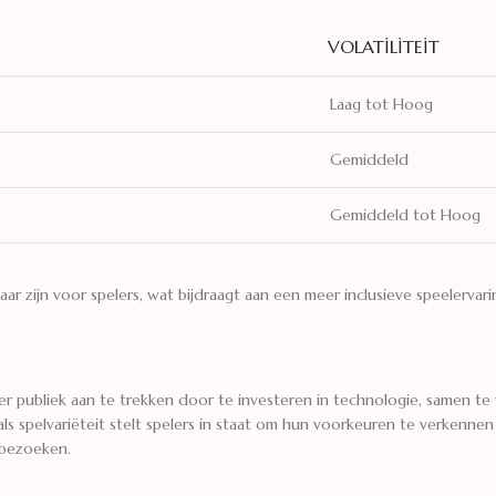
VOLATILITEIT
Laag tot Hoog
Gemiddeld
Gemiddeld tot Hoog
r zijn voor spelers, wat bijdraagt aan een meer inclusieve speelervari
 publiek aan te trekken door te investeren in technologie, samen te
 als spelvariëteit stelt spelers in staat om hun voorkeuren te verkenne
bezoeken.