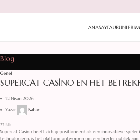
ANASAYFA
ÜRÜNLERIM
Blog
Genel
SUPERCAT CASINO EN HET BETREK
22 Nisan 2026
Yazar
Bahar
22
Nis
Supercat Casino heeft zich gepositioneerd als een innovatieve speler
technologieën, is het platform ontworpen om een breder publiek aan t