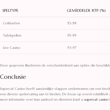
SPELTYPE
GEMIDDELDE RTP (%)
Gokkasten
92-98
Tafelspellen
95-99
Live Casino
93-97
Deze gegevens illustreren de verscheidenheid aan opties die beschikbaa
Conclusie
Supercat Casino heeft aanzienlijke stappen ondernomen om een breder
een diverse spelervaring aan te bieden. De focus op zowel volatiliteit
meer informatie over hun aanbod en diensten kunt u
supercat casino