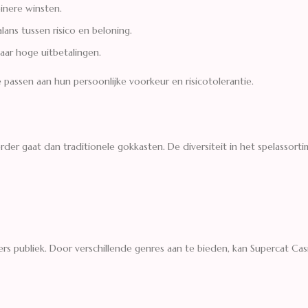
einere winsten.
ans tussen risico en beloning.
aar hoge uitbetalingen.
e passen aan hun persoonlijke voorkeur en risicotolerantie.
der gaat dan traditionele gokkasten. De diversiteit in het spelassort
ivers publiek. Door verschillende genres aan te bieden, kan Supercat C