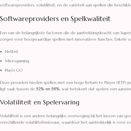
softwareproviders, volatiliteit, en de variëteit aan spellen die beschikb
Softwareproviders en Spelkwaliteit
Een van de belangrijkste factoren die de aantrekkingskracht van Su
zorgen voor hoogwaardige spellen met innovatieve functies. Enkele v
NetEnt
Microgaming
Play’n GO
Deze providers bieden spellen met een hoge Return to Player (RTP) perc
ligt vaak tussen de
92% en 98%
, wat betekent dat spelers een aanzie
Volatiliteit en Spelervaring
Volatiliteit is een andere belangrijke overweging bij het kiezen van s
verschillende volatiliteitsniveaus, waardoor het aantrekkelijk is voor zo