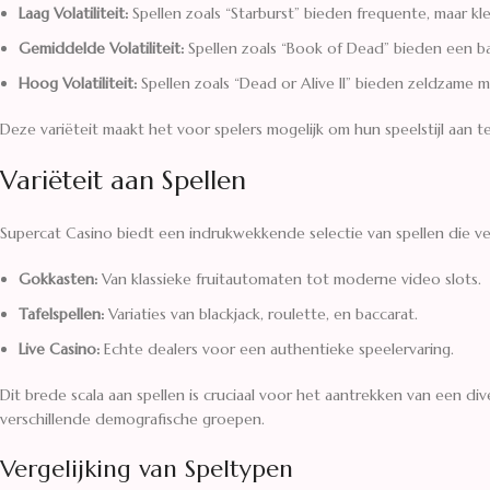
Laag Volatiliteit:
Spellen zoals “Starburst” bieden frequente, maar kl
Gemiddelde Volatiliteit:
Spellen zoals “Book of Dead” bieden een bal
Hoog Volatiliteit:
Spellen zoals “Dead or Alive II” bieden zeldzame m
Deze variëteit maakt het voor spelers mogelijk om hun speelstijl aan t
Variëteit aan Spellen
Supercat Casino biedt een indrukwekkende selectie van spellen die ver
Gokkasten:
Van klassieke fruitautomaten tot moderne video slots.
Tafelspellen:
Variaties van blackjack, roulette, en baccarat.
Live Casino:
Echte dealers voor een authentieke speelervaring.
Dit brede scala aan spellen is cruciaal voor het aantrekken van een d
verschillende demografische groepen.
Vergelijking van Speltypen