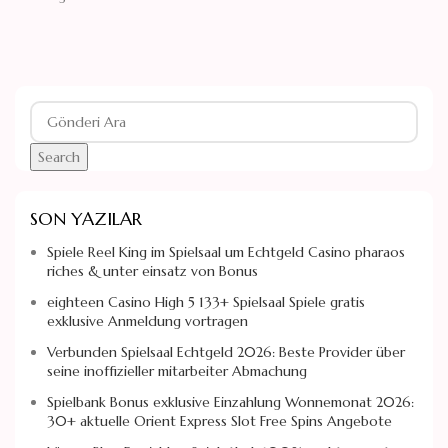
Search
SON YAZILAR
Spiele Reel King im Spielsaal um Echtgeld Casino pharaos
riches & unter einsatz von Bonus
eighteen Casino High 5 133+ Spielsaal Spiele gratis
exklusive Anmeldung vortragen
Verbunden Spielsaal Echtgeld 2026: Beste Provider über
seine inoffizieller mitarbeiter Abmachung
Spielbank Bonus exklusive Einzahlung Wonnemonat 2026:
30+ aktuelle Orient Express Slot Free Spins Angebote