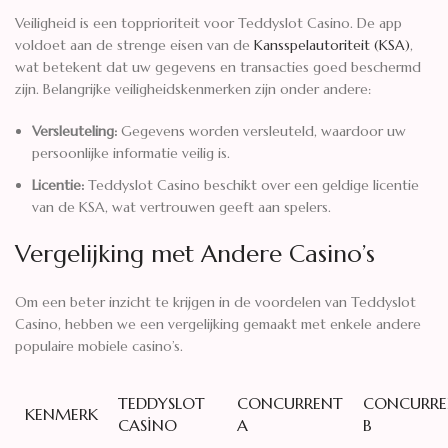
Veiligheid is een topprioriteit voor Teddyslot Casino. De app
voldoet aan de strenge eisen van de
Kansspelautoriteit (KSA)
,
wat betekent dat uw gegevens en transacties goed beschermd
zijn. Belangrijke veiligheidskenmerken zijn onder andere:
Versleuteling:
Gegevens worden versleuteld, waardoor uw
persoonlijke informatie veilig is.
Licentie:
Teddyslot Casino beschikt over een geldige licentie
van de KSA, wat vertrouwen geeft aan spelers.
Vergelijking met Andere Casino’s
Om een beter inzicht te krijgen in de voordelen van Teddyslot
Casino, hebben we een vergelijking gemaakt met enkele andere
populaire mobiele casino’s.
TEDDYSLOT
CONCURRENT
CONCURRE
KENMERK
CASINO
A
B