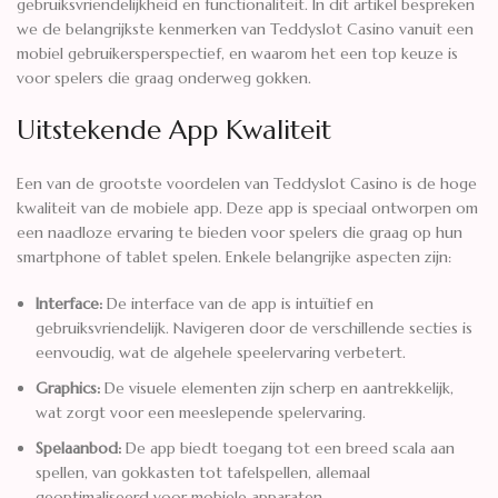
gebruiksvriendelijkheid en functionaliteit. In dit artikel bespreken
we de belangrijkste kenmerken van Teddyslot Casino vanuit een
mobiel gebruikersperspectief, en waarom het een top keuze is
voor spelers die graag onderweg gokken.
Uitstekende App Kwaliteit
Een van de grootste voordelen van Teddyslot Casino is de hoge
kwaliteit van de mobiele app. Deze app is speciaal ontworpen om
een naadloze ervaring te bieden voor spelers die graag op hun
smartphone of tablet spelen. Enkele belangrijke aspecten zijn:
Interface:
De interface van de app is intuïtief en
gebruiksvriendelijk. Navigeren door de verschillende secties is
eenvoudig, wat de algehele speelervaring verbetert.
Graphics:
De visuele elementen zijn scherp en aantrekkelijk,
wat zorgt voor een meeslepende spelervaring.
Spelaanbod:
De app biedt toegang tot een breed scala aan
spellen, van gokkasten tot tafelspellen, allemaal
geoptimaliseerd voor mobiele apparaten.