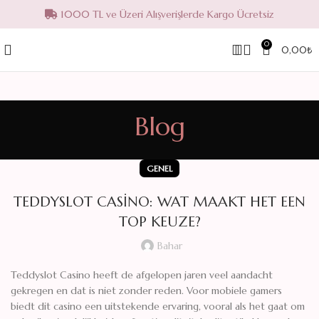
1000 TL ve Üzeri Alışverişlerde Kargo Ücretsiz
0
0,00
₺
Blog
GENEL
TEDDYSLOT CASINO: WAT MAAKT HET EEN
TOP KEUZE?
Bahar
Teddyslot Casino heeft de afgelopen jaren veel aandacht
gekregen en dat is niet zonder reden. Voor mobiele gamers
biedt dit casino een uitstekende ervaring, vooral als het gaat om