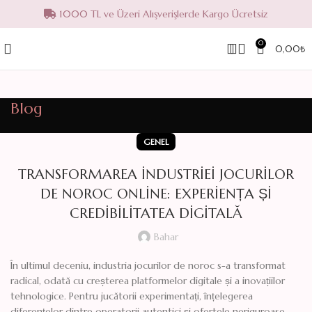
1000 TL ve Üzeri Alışverişlerde Kargo Ücretsiz
0
0,00
₺
Blog
GENEL
TRANSFORMAREA INDUSTRIEI JOCURILOR
DE NOROC ONLINE: EXPERIENȚA ȘI
CREDIBILITATEA DIGITALĂ
Bahar
În ultimul deceniu, industria jocurilor de noroc s-a transformat
radical, odată cu creșterea platformelor digitale și a inovațiilor
tehnologice. Pentru jucătorii experimentați, înțelegerea
diferențelor dintre operatorii autentici și ofertele neriguroase