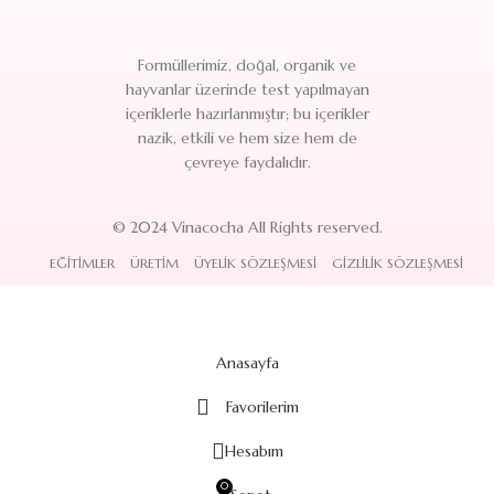
Formüllerimiz, doğal, organik ve
hayvanlar üzerinde test yapılmayan
içeriklerle hazırlanmıştır; bu içerikler
nazik, etkili ve hem size hem de
çevreye faydalıdır.
© 2024 Vinacocha All Rights reserved.
EĞITIMLER
ÜRETIM
ÜYELIK SÖZLEŞMESI
GIZLILIK SÖZLEŞMESI
Anasayfa
Favorilerim
Hesabım
0