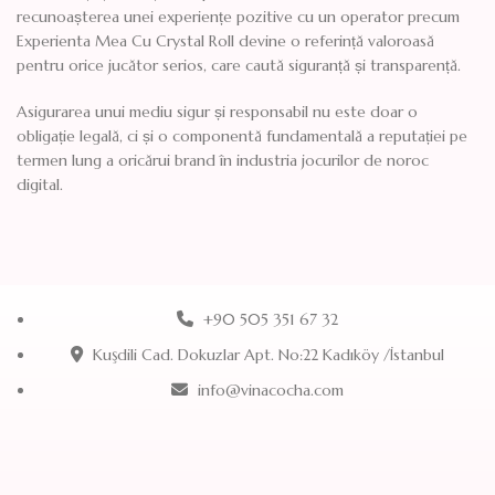
recunoașterea unei experiențe pozitive cu un operator precum
Experienta Mea Cu Crystal Roll devine o referință valoroasă
pentru orice jucător serios, care caută siguranță și transparență.
Asigurarea unui mediu sigur și responsabil nu este doar o
obligație legală, ci și o componentă fundamentală a reputației pe
termen lung a oricărui brand în industria jocurilor de noroc
digital.
+90 505 351 67 32
Kuşdili Cad. Dokuzlar Apt. No:22 Kadıköy /İstanbul
info@vinacocha.com