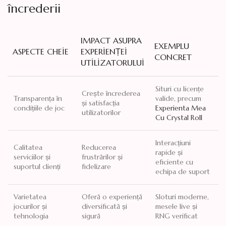
încrederii
IMPACT ASUPRA
EXEMPLU
ASPECTE CHEIE
EXPERIENȚEI
CONCRET
UTILIZATORULUI
Situri cu licențe
Crește încrederea
Transparența în
valide, precum
și satisfacția
condițiile de joc
Experienta Mea
utilizatorilor
Cu Crystal Roll
Interacțiuni
Calitatea
Reducerea
rapide și
serviciilor și
frustrărilor și
eficiente cu
suportul clienți
fidelizare
echipa de suport
Varietatea
Oferă o experiență
Sloturi moderne,
jocurilor și
diversificată și
mesele live și
tehnologia
sigură
RNG verificat