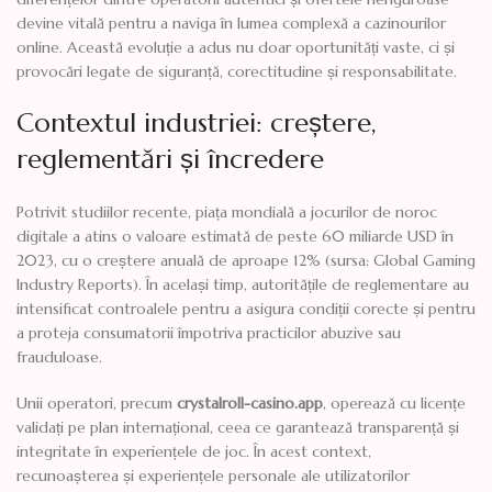
devine vitală pentru a naviga în lumea complexă a cazinourilor
online. Această evoluție a adus nu doar oportunități vaste, ci și
provocări legate de siguranță, corectitudine și responsabilitate.
Contextul industriei: creștere,
reglementări și încredere
Potrivit studiilor recente, piața mondială a jocurilor de noroc
digitale a atins o valoare estimată de peste 60 miliarde USD în
2023, cu o creștere anuală de aproape 12% (sursa: Global Gaming
Industry Reports). În același timp, autoritățile de reglementare au
intensificat controalele pentru a asigura condiții corecte și pentru
a proteja consumatorii împotriva practicilor abuzive sau
frauduloase.
Unii operatori, precum
crystalroll-casino.app
, operează cu licențe
validați pe plan internațional, ceea ce garantează transparență și
integritate în experiențele de joc. În acest context,
recunoașterea și experiențele personale ale utilizatorilor