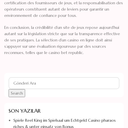
certification des fournisseurs de jeux, et la responsabilisation des
opérateurs constituent autant de leviers pour garantir un
environnement de confiance pour tous.
En conclusion, la crédibilité d’un site de jeux repose aujourd’hui
autant sur la législation stricte que sur la transparence effective
de ses pratiques. La sélection d’un casino en ligne doit ainsi
s’appuyer sur une évaluation rigoureuse par des sources
reconnues, telles que le casino bet republic.
Search
SON YAZILAR
Spiele Reel King im Spielsaal um Echtgeld Casino pharaos
riches & unter einsatz von Bonus