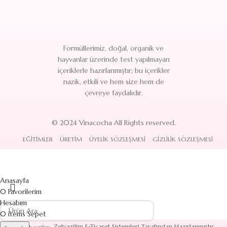
Formüllerimiz, doğal, organik ve
hayvanlar üzerinde test yapılmayan
içeriklerle hazırlanmıştır; bu içerikler
nazik, etkili ve hem size hem de
çevreye faydalıdır.
© 2024 Vinacocha All Rights reserved.
EĞITIMLER
ÜRETIM
ÜYELIK SÖZLEŞMESI
GIZLILIK SÖZLEŞMESI
Anasayfa
0
Favorilerim
Hesabım
0
items
Sepet
Zetyazilim E-Ticaret Sistemleri Tarafından Hazırlanmıştır.