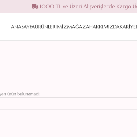
1000 TL ve Üzeri Alışverişlerde Kargo Ü
ANASAYFA
ÜRÜNLERIMIZ
MAĞAZA
HAKKIMIZDA
KARIYE
eşen ürün bulunamadı.