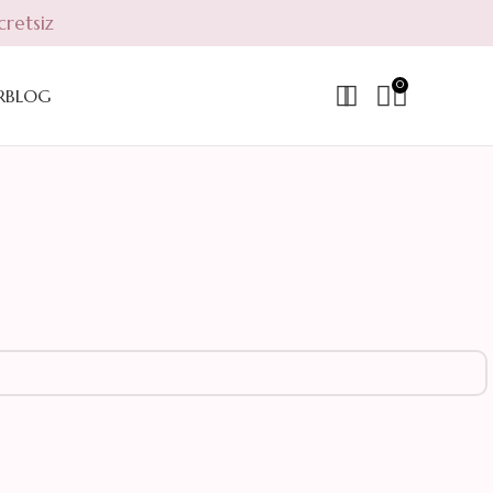
cretsiz
0
R
BLOG