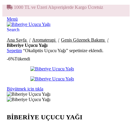
1000 TL ve Üzeri Alışverişlerde Kargo Ücretsiz
Menü
Search
Giriş Yap / Kayıt Ol
Ana Sayfa
Aromaterapi
Geniş Gözenek Bakımı
Giriş Yap
Yeni Hesap Oluştur
Biberiye Uçucu Yağı
Kullanıcı adı veya e-posta adresi
Sepetim
“Okaliptüs Uçucu Yağı” sepetinize eklendi.
*
-6%
Tükendi
Şifre
*
Giriş Yap
Şifrenizimi Unuttunuz?
Beni Hatırla
Büyütmek için tıkla
0
Favorilerim
1
item
449,00
₺
BIBERIYE UÇUCU YAĞI