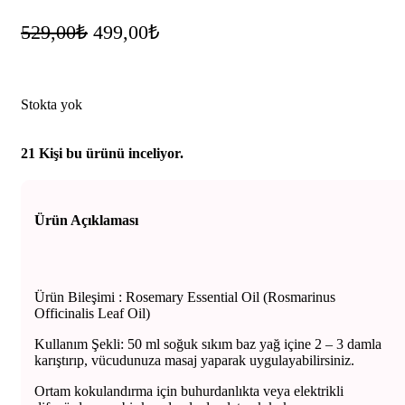
529,00
₺
Orijinal fiyat: 529,00₺.
499,00
₺
Şu andaki fiyat: 499,00₺.
Stokta yok
21
Kişi bu ürünü inceliyor.
Ürün Açıklaması
Ürün Bileşimi : Rosemary Essential Oil (Rosmarinus
Officinalis Leaf Oil)
Kullanım Şekli: 50 ml soğuk sıkım baz yağ içine 2 – 3 damla
karıştırıp, vücudunuza masaj yaparak uygulayabilirsiniz.
Ortam kokulandırma için buhurdanlıkta veya elektrikli