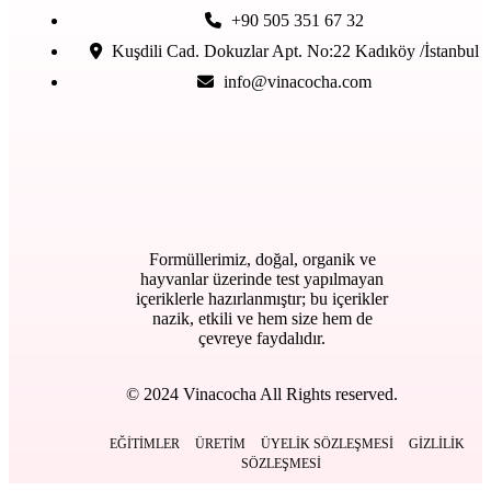
+90 505 351 67 32
Kuşdili Cad. Dokuzlar Apt. No:22 Kadıköy /İstanbul
info@vinacocha.com
Formüllerimiz, doğal, organik ve
hayvanlar üzerinde test yapılmayan
içeriklerle hazırlanmıştır; bu içerikler
nazik, etkili ve hem size hem de
çevreye faydalıdır.
© 2024 Vinacocha All Rights reserved.
EĞITIMLER
ÜRETIM
ÜYELIK SÖZLEŞMESI
GIZLILIK
SÖZLEŞMESI