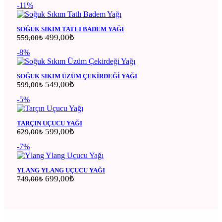
-11%
SOĞUK SIKIM TATLI BADEM YAĞI
Orijinal fiyat: 559,00₺.
499,00
₺
Şu andaki fiyat: 499,00₺.
559,00
₺
-8%
SOĞUK SIKIM ÜZÜM ÇEKIRDEĞI YAĞI
Orijinal fiyat: 599,00₺.
549,00
₺
Şu andaki fiyat: 549,00₺.
599,00
₺
-5%
TARÇIN UÇUCU YAĞI
Orijinal fiyat: 629,00₺.
599,00
₺
Şu andaki fiyat: 599,00₺.
629,00
₺
-7%
YLANG YLANG UÇUCU YAĞI
Orijinal fiyat: 749,00₺.
699,00
₺
Şu andaki fiyat: 699,00₺.
749,00
₺