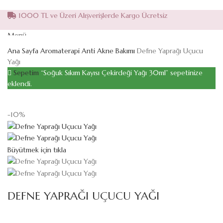
1000 TL ve Üzeri Alışverişlerde Kargo Ücretsiz
Menü
Ana Sayfa
Aromaterapi
Anti Akne Bakımı
Defne Yaprağı Uçucu
Yağı
Search
Sepetim
“Soğuk Sıkım Kayısı Çekirdeği Yağı 30ml” sepetinize
eklendi.
0
Favorilerim
1
item
499,00
₺
-10%
Büyütmek için tıkla
DEFNE YAPRAĞI UÇUCU YAĞI