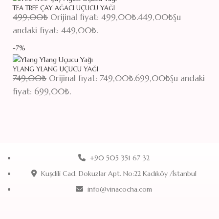
TEA TREE ÇAY AĞACI UÇUCU YAĞI
499,00
₺
Orijinal fiyat: 499,00₺.
449,00
₺
Şu
andaki fiyat: 449,00₺.
-7%
YLANG YLANG UÇUCU YAĞI
749,00
₺
Orijinal fiyat: 749,00₺.
699,00
₺
Şu andaki
fiyat: 699,00₺.
+90 505 351 67 32
Kuşdili Cad. Dokuzlar Apt. No:22 Kadıköy /İstanbul
info@vinacocha.com