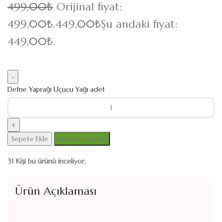
499,00
₺
Orijinal fiyat:
499,00₺.
449,00
₺
Şu andaki fiyat:
449,00₺.
Defne Yaprağı Uçucu Yağı adet
Sepete Ekle
Hemen Satın Al
31
Kişi bu ürünü inceliyor.
Ürün Açıklaması