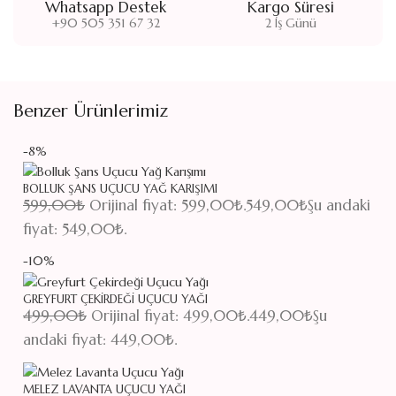
Whatsapp Destek
Kargo Süresi
+90 505 351 67 32
2 İş Günü
Benzer Ürünlerimiz
-8%
BOLLUK ŞANS UÇUCU YAĞ KARIŞIMI
599,00
₺
Orijinal fiyat: 599,00₺.
549,00
₺
Şu andaki
fiyat: 549,00₺.
-10%
GREYFURT ÇEKIRDEĞI UÇUCU YAĞI
499,00
₺
Orijinal fiyat: 499,00₺.
449,00
₺
Şu
andaki fiyat: 449,00₺.
MELEZ LAVANTA UÇUCU YAĞI