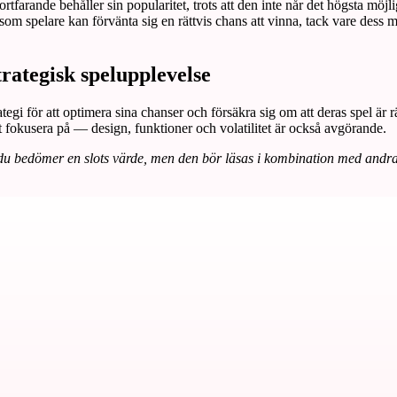
fortfarande behåller sin popularitet, trots att den inte når det högsta möj
som spelare kan förvänta sig en rättvis chans att vinna, tack vare dess m
strategisk spelupplevelse
egi för att optimera sina chanser och försäkra sig om att deras spel är rä
tt fokusera på — design, funktioner och volatilitet är också avgörande.
 du bedömer en slots värde, men den bör läsas i kombination med andra