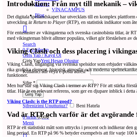
Introduktion: Från myt till mekanik – vik
Kariyer
VINACAMPUS
Blog
Det digitala spellandskapet har utvecklats till en komplex plattfo
utveckling är
Return to Player
(RTP), en statistisk indikator som åte
För entusiaster av vikingatema och svenska casinobästa titlar, är RTP
med vikingteman blivit alltmer populära, vilket gör förståelsen av de
Search
Viking Clash och dess placering i vikinga
0
Favorilerim
Giriş Yap / Kayıt Ol
Giriş Yap
Yeni Hesap Oluştur
Viking Clash, tillgänglig via svenska spelsidor som erbjuder välkän
rika grafiska element, historisk atmosfär och moderna spelmekanike
Kullanıcı adı veya e-posta adresi
*
funktioner.
Şifre
*
Men hur står sig Viking Clash i termer av RTP? För att stärka först
titlar. Här är en relevant referens, som ger en djupare inblick i dett
Giriş Yap
Viking Clash: is the RTP good?
Şifrenizimi Unuttunuz?
Beni Hatırla
Vad är RTP och varför är det avgörande 
0
items
0,00
₺
Menü
RTP är ett statistiskt mått som uttrycks i procent och indikerar den
lång period. En RTP på 96 % betyder exempelvis att för varje 100 kr 