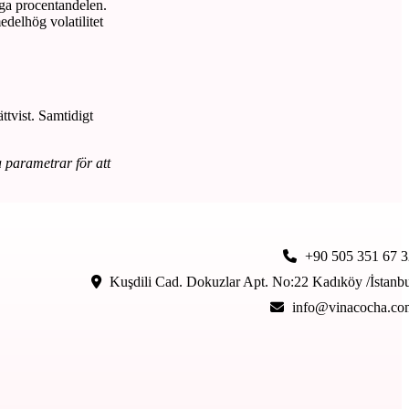
liga procentandelen.
edelhög volatilitet
ttvist. Samtidigt
 parametrar för att
+90 505 351 67 3
Kuşdili Cad. Dokuzlar Apt. No:22 Kadıköy /İstanb
info@vinacocha.co