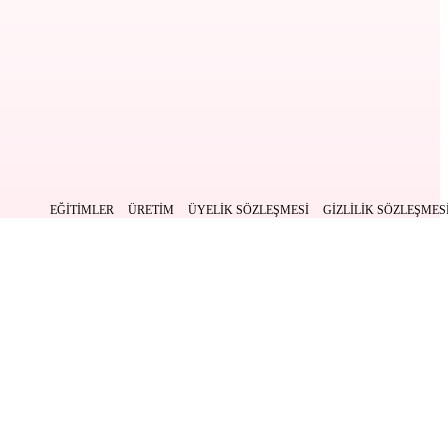
EĞITIMLER
ÜRETIM
ÜYELIK SÖZLEŞMESI
GIZLILIK SÖZLEŞMES