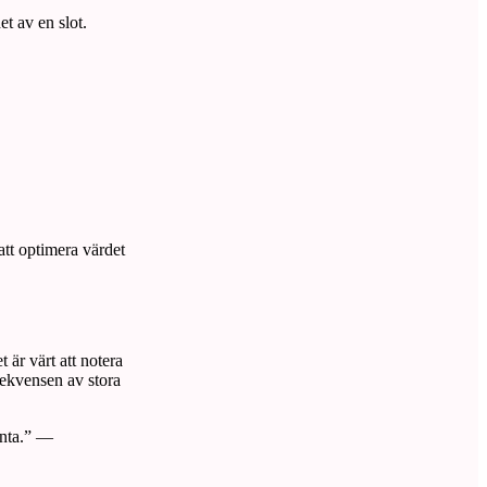
et av en slot.
att optimera värdet
 är värt att notera
rekvensen av stora
ynta.” —