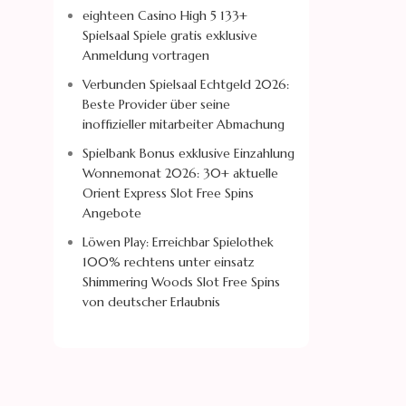
eighteen Casino High 5 133+
Spielsaal Spiele gratis exklusive
Anmeldung vortragen
Verbunden Spielsaal Echtgeld 2026:
Beste Provider über seine
inoffizieller mitarbeiter Abmachung
Spielbank Bonus exklusive Einzahlung
Wonnemonat 2026: 30+ aktuelle
Orient Express Slot Free Spins
Angebote
Löwen Play: Erreichbar Spielothek
100% rechtens unter einsatz
Shimmering Woods Slot Free Spins
von deutscher Erlaubnis