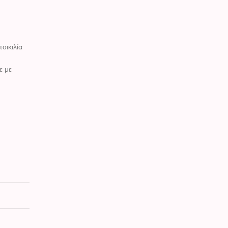
οικιλία
ε με