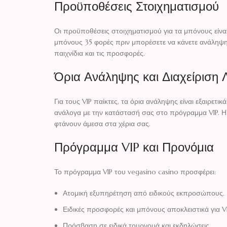
Προϋποθέσεις Στοιχηματισμού
Οι προϋποθέσεις στοιχηματισμού για τα μπόνους είν
μπόνους 35 φορές πριν μπορέσετε να κάνετε ανάληψη.
παιχνίδια και τις προσφορές.
Όρια Ανάληψης και Διαχείριση
Για τους VIP παίκτες, τα όρια ανάληψης είναι εξαιρετι
ανάλογα με την κατάστασή σας στο πρόγραμμα VIP. Η δ
φτάνουν άμεσα στα χέρια σας.
Πρόγραμμα VIP και Προνόμια
Το πρόγραμμα VIP του vegasino casino προσφέρει:
Ατομική εξυπηρέτηση από ειδικούς εκπροσώπους.
Ειδικές προσφορές και μπόνους αποκλειστικά για VI
Πρόσβαση σε ειδικά τουρνουά και εκδηλώσεις.