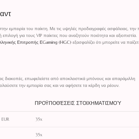
αντ
στην εμπειρία του παίκτη. Με τις υψηλές προδιαγραφές ασφάλειας, την π
ή επιλογή για τους VIP παίκτες που αναζητούν ποιότητα και αξιοπιστία.
λληνικής Επιτροπής ΕGaming (HGC)
εξασφαλίζει ότι μπορείτε να παίζετ
 σας διακοπές, επωφελείστε από αποκλειστικά μπόνους και απαράμιλλη
ολαύσετε την εμπειρία σας και να αφήσετε τα κέρδη να ρέουν.
ΠΡΟΫΠΟΘΈΣΕΙΣ ΣΤΟΙΧΗΜΑΤΙΣΜΟΎ
 EUR
35x
35x