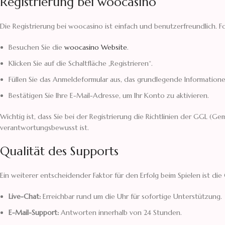
Registrierung bei woocasino
Die Registrierung bei woocasino ist einfach und benutzerfreundlich. Fo
Besuchen Sie die
woocasino Website
.
Klicken Sie auf die Schaltfläche „Registrieren“.
Füllen Sie das Anmeldeformular aus, das grundlegende Informatione
Bestätigen Sie Ihre E-Mail-Adresse, um Ihr Konto zu aktivieren.
Wichtig ist, dass Sie bei der Registrierung die Richtlinien der GGL (G
verantwortungsbewusst ist.
Qualität des Supports
Ein weiterer entscheidender Faktor für den Erfolg beim Spielen ist di
Live-Chat:
Erreichbar rund um die Uhr für sofortige Unterstützung.
E-Mail-Support:
Antworten innerhalb von 24 Stunden.