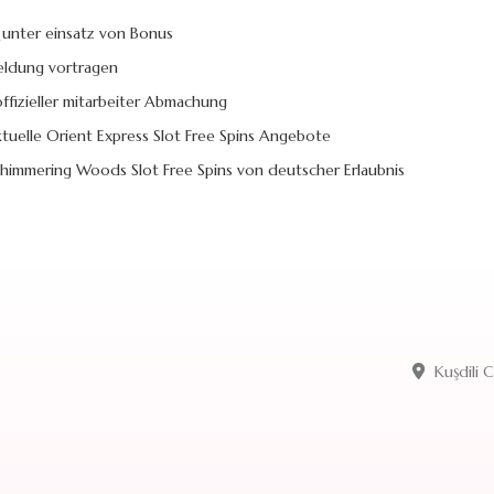
& unter einsatz von Bonus
meldung vortragen
ffizieller mitarbeiter Abmachung
uelle Orient Express Slot Free Spins Angebote
Shimmering Woods Slot Free Spins von deutscher Erlaubnis
Kuşdili C