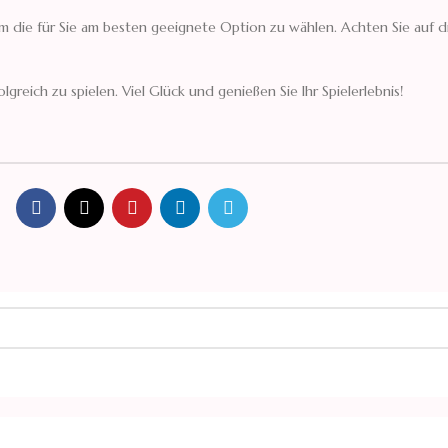
um die für Sie am besten geeignete Option zu wählen. Achten Sie auf 
reich zu spielen. Viel Glück und genießen Sie Ihr Spielerlebnis!