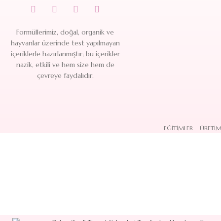
Formüllerimiz, doğal, organik ve
hayvanlar üzerinde test yapılmayan
içeriklerle hazırlanmıştır; bu içerikler
nazik, etkili ve hem size hem de
çevreye faydalıdır.
EĞITIMLER
ÜRETI