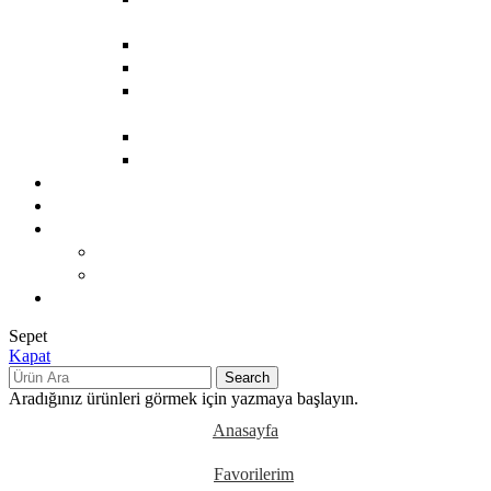
BAKIMI
LEKE BAKIMI
MASAJ YAĞLARI
ÖZEL UÇUCU YAĞ
KARIŞIMLARI
SAÇ BAKIMI
TIRNAK BAKIMI
Mağaza
Hakkımızda
Kariyer
BACK
VINACAMPUS
Blog
Sepet
Kapat
Search
Aradığınız ürünleri görmek için yazmaya başlayın.
Anasayfa
Favorilerim