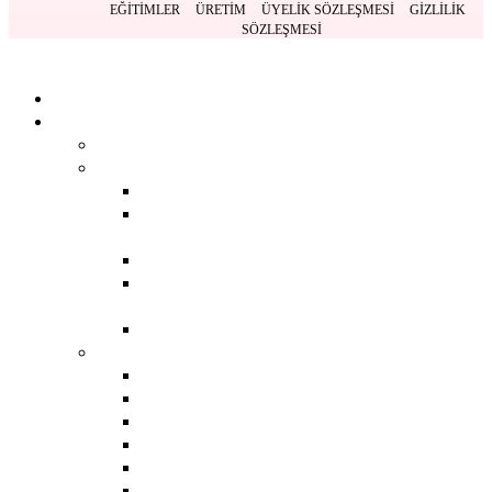
EĞITIMLER
ÜRETIM
ÜYELIK SÖZLEŞMESI
GIZLILIK
SÖZLEŞMESI
Kapat
Anasayfa
Ürünlerimiz
BACK
DERMOKOZMETIK
BACK
GÜNEŞ BAKIM
ÜRÜNLERI
SERUMLAR
TEMIZLEME
ÜRÜNLERI
TONIKLER
AROMATERAPI
BACK
ANTI AGING
ANTI AKNE BAKIMI
AYAK BAKIMI
EVDE AROMATERAPI
GENIŞ GÖZENEK