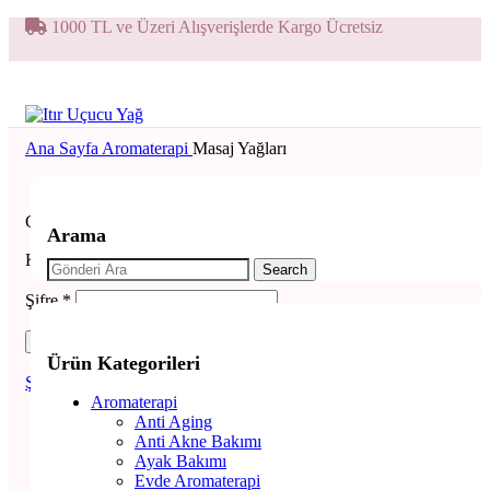
1000 TL ve Üzeri Alışverişlerde Kargo Ücretsiz
Ana Sayfa
Aromaterapi
Masaj Yağları
GIRIŞ YAP / KAYIT OL
Giriş Yap
Yeni Hesap Oluştur
Arama
Kullanıcı adı veya e-posta adresi
*
Search
Şifre
*
Giriş Yap
Ürün Kategorileri
Şifrenizimi Unuttunuz?
Beni Hatırla
Aromaterapi
Anti Aging
Anti Akne Bakımı
Ayak Bakımı
0,00
₺
Evde Aromaterapi